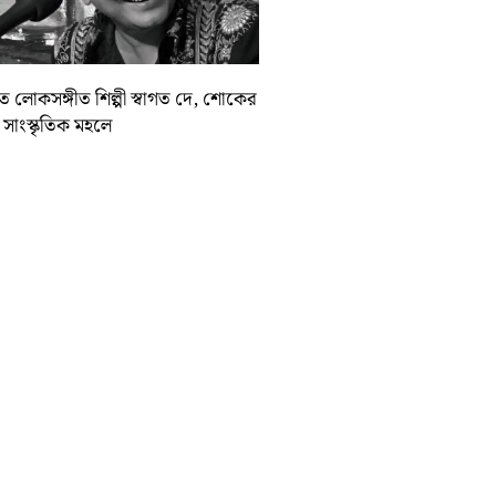
়াত লোকসঙ্গীত শিল্পী স্বাগত দে, শোকের
া সাংস্কৃতিক মহলে