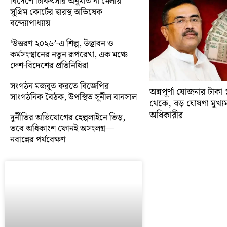
বিদেশে চিকিৎসার অনুমতি না মেলায়
সুপ্রিম কোর্টের দ্বারস্থ অভিষেক
বন্দ্যোপাধ্যায়
‘উত্তরণ ২০২৬’-এ শিল্প, উদ্ভাবন ও
কর্মসংস্থানের নতুন রূপরেখা, এক মঞ্চে
দেশ-বিদেশের প্রতিনিধিরা
সংগঠন মজবুত করতে বিজেপির
অন্নপূর্ণা যোজনার টাক
সাংগঠনিক বৈঠক, উপস্থিত সুনীল বানসাল
থেকে, বড় ঘোষণা মুখ্যমন্ত
অধিকারীর
দুর্নীতির অভিযোগের হেল্পলাইনে ভিড়,
তবে অধিকাংশ ফোনই অসংলগ্ন—
নবান্নের পর্যবেক্ষণ