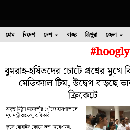
হোম
বিদেশ
দেশ
রাজ্য
ত্রিপুরা
জেলা
#hoogly
ফুল চাষ
ফল চাষ
মাছ চাষ
উত্তর ২৪ পরগন
পোল্ট্রি চ
বুমরাহ-হর্ষিতদের চোটে প্রশ্নের মুখে
মেডিক্যাল টিম, উদ্বেগ বাড়ছে ভ
ক্রিকেটে
অসুস্থ মিঠুন চক্রবর্তীর খোঁজে হাসপাতালে
মুখ্যমন্ত্রী শুভেন্দু অধিকারী
স্কুলে মোবাইল ফোনে কড়া নিষেধাজ্ঞা,