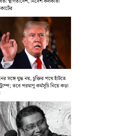
র্বর্তী স্থগিতাদেশ, নির্দেশ কলকাতা
কোর্টের
ের সঙ্গে যুদ্ধ নয়, চুক্তির পথে হাঁটতে
ট্রাম্প; তবে পরমাণু কর্মসূচি নিয়ে কড়া
া