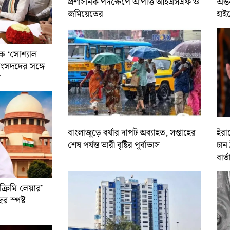
প্রশাসনিক পদক্ষেপে আপত্তি আইএসএফ ও
অন্ত
জমিয়েতের
হাই
ে ‘সোশ্যাল
সাংসদদের সঙ্গে
র
বাংলাজুড়ে বর্ষার দাপট অব্যাহত, সপ্তাহের
ইরান
শেষ পর্যন্ত ভারী বৃষ্টির পূর্বাভাস
চান 
বার্ত
রিমি লেয়ার’
ের স্পষ্ট