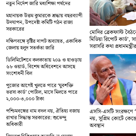
নতুন নির্দেশ জারি মধ্যশিক্ষা পর্ষদের
মহানায়ক উত্তম কুমারকে শ্রদ্ধায় বছরব্যাপী
উদযাপন, উপদেষ্টা কমিটি গঠন রাজ্য
সরকারের
মোদির ব্রেকফাস্ট বৈঠক
মিডিয়া রিপোর্ট কার্ড’, 
দক্ষিণবঙ্গে বৃষ্টির দাপট অব্যাহত, একাধিক
সরাসরি কথা প্রধানমন্ত্রী
জেলায় হলুদ সতর্কতা জারি
ডিলিমিটেশনে কলকাতায় ২০৯ ও হাওড়ায়
৬৮ ওয়ার্ড, বিশেষ অধিবেশনে আসছে
সংশোধনী বিল
পুজোর আগেই খুলতে পারে ‘যুবশক্তি
ভরসা কার্ড’ পোর্টাল, মাসে মিলতে পারে
২,০০০-৩,০০০ টাকা
পশ্চিমবঙ্গের নাম বদল নয়, ঐতিহ্য বজায়
এসসি-এসটি সংরক্ষণে ‘ক্
রাখার সিদ্ধান্ত সরকারের: শুভেন্দু
নয়, সুপ্রিম কোর্টে কেন্দ্র
অধিকারী
অবস্থান