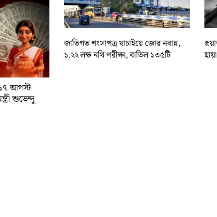
জাতিগত শংসাপত্র যাচাইয়ে জোর নবান্ন,
প্রয
১.২২ লক্ষ নথি পরীক্ষা, বাতিল ১৩৫টি
ছায়
া ১৭ আগস্ট
্রী শুভেন্দু