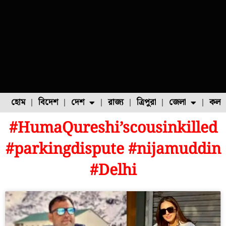
হোম
বিদেশ
দেশ
রাজ্য
ত্রিপুরা
জেলা
কলক
#HumaQureshi’scousinkilled
ফুল চাষ
ফল চাষ
মাছ চাষ
উত্তর ২৪ পরগনা
পোল্ট্রি চাষ
#parkingdispute #nijamuddin
#Delhi