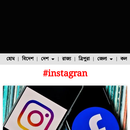
হোম
বিদেশ
দেশ
রাজ্য
ত্রিপুরা
জেলা
কলক
#instagran
ফুল চাষ
ফল চাষ
মাছ চাষ
উত্তর ২৪ পরগনা
পোল্ট্রি চাষ