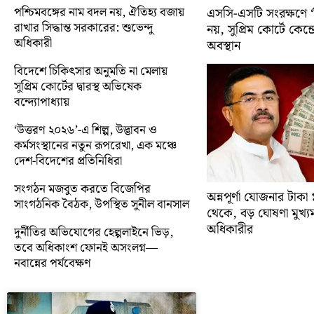
পশ্চিমবঙ্গের নাম বদল নয়, ঐতিহ্য বজায়
এসসি-এসটি সংরক্ষণে ‘ক্
রাখার সিদ্ধান্ত সরকারের: শুভেন্দু
নয়, সুপ্রিম কোর্টে কেন্দ্র
অধিকারী
অবস্থান
বিদেশে চিকিৎসার অনুমতি না মেলায়
সুপ্রিম কোর্টের দ্বারস্থ অভিষেক
বন্দ্যোপাধ্যায়
‘উত্তরণ ২০২৬’-এ শিল্প, উদ্ভাবন ও
কর্মসংস্থানের নতুন রূপরেখা, এক মঞ্চে
দেশ-বিদেশের প্রতিনিধিরা
সংগঠন মজবুত করতে বিজেপির
অন্নপূর্ণা যোজনার টাক
সাংগঠনিক বৈঠক, উপস্থিত সুনীল বানসাল
থেকে, বড় ঘোষণা মুখ্যমন্ত
অধিকারীর
দুর্নীতির অভিযোগের হেল্পলাইনে ভিড়,
তবে অধিকাংশ ফোনই অসংলগ্ন—
নবান্নের পর্যবেক্ষণ