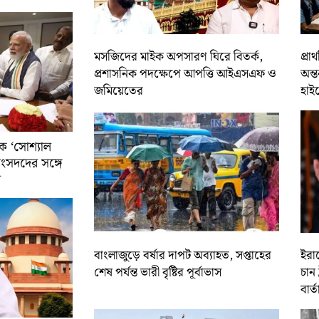
মসজিদের মাইক অপসারণ ঘিরে বিতর্ক,
প্রা
প্রশাসনিক পদক্ষেপে আপত্তি আইএসএফ ও
অন্ত
জমিয়েতের
হাই
ে ‘সোশ্যাল
সাংসদদের সঙ্গে
র
বাংলাজুড়ে বর্ষার দাপট অব্যাহত, সপ্তাহের
ইরান
শেষ পর্যন্ত ভারী বৃষ্টির পূর্বাভাস
চান 
বার্ত