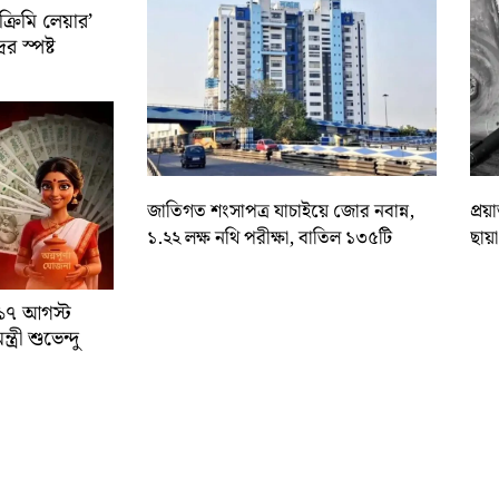
রিমি লেয়ার’
ের স্পষ্ট
জাতিগত শংসাপত্র যাচাইয়ে জোর নবান্ন,
প্রয
১.২২ লক্ষ নথি পরীক্ষা, বাতিল ১৩৫টি
ছায়
া ১৭ আগস্ট
্রী শুভেন্দু