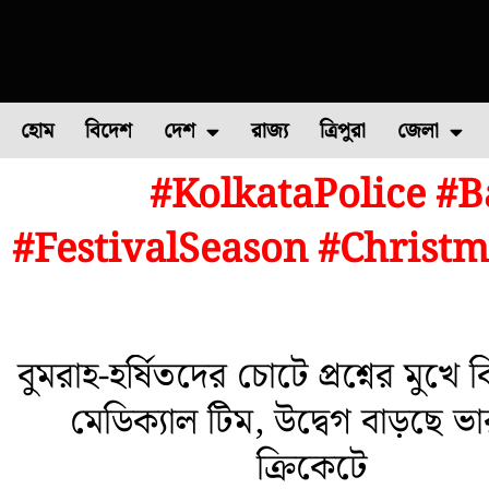
হোম
বিদেশ
দেশ
রাজ্য
ত্রিপুরা
জেলা
#KolkataPolice #
ফুল চাষ
ফল চাষ
মাছ চাষ
উত্তর ২৪ পরগন
পোল্ট্রি চ
#FestivalSeason #Christm
বুমরাহ-হর্ষিতদের চোটে প্রশ্নের মুখে
মেডিক্যাল টিম, উদ্বেগ বাড়ছে ভ
ক্রিকেটে