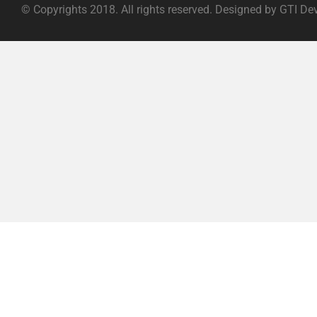
© Copyrights 2018. All rights reserved. Designed by GTI De
ABOUT |
TERMS OF SERVICE |
PRIVACY POLICY |
FAQ |
C