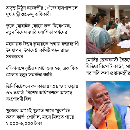
অসুস্থ মিঠুন চক্রবর্তীর খোঁজে হাসপাতালে
মুখ্যমন্ত্রী শুভেন্দু অধিকারী
স্কুলে মোবাইল ফোনে কড়া নিষেধাজ্ঞা,
নতুন নির্দেশ জারি মধ্যশিক্ষা পর্ষদের
মহানায়ক উত্তম কুমারকে শ্রদ্ধায় বছরব্যাপী
উদযাপন, উপদেষ্টা কমিটি গঠন রাজ্য
সরকারের
মোদির ব্রেকফাস্ট বৈঠক
মিডিয়া রিপোর্ট কার্ড’, 
দক্ষিণবঙ্গে বৃষ্টির দাপট অব্যাহত, একাধিক
সরাসরি কথা প্রধানমন্ত্রী
জেলায় হলুদ সতর্কতা জারি
ডিলিমিটেশনে কলকাতায় ২০৯ ও হাওড়ায়
৬৮ ওয়ার্ড, বিশেষ অধিবেশনে আসছে
সংশোধনী বিল
পুজোর আগেই খুলতে পারে ‘যুবশক্তি
ভরসা কার্ড’ পোর্টাল, মাসে মিলতে পারে
২,০০০-৩,০০০ টাকা