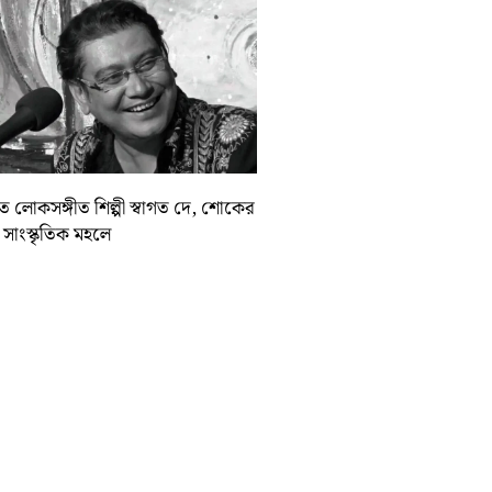
়াত লোকসঙ্গীত শিল্পী স্বাগত দে, শোকের
া সাংস্কৃতিক মহলে