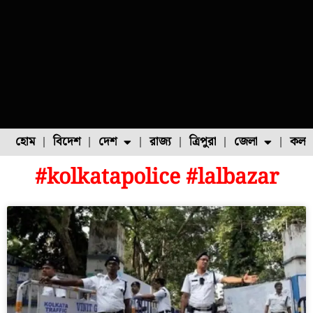
হোম
বিদেশ
দেশ
রাজ্য
ত্রিপুরা
জেলা
কলক
#kolkatapolice #lalbazar
ফুল চাষ
ফল চাষ
মাছ চাষ
উত্তর ২৪ পরগনা
পোল্ট্রি চাষ