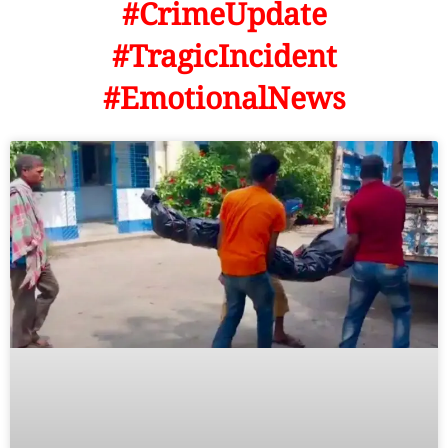
#CrimeUpdate
#TragicIncident
#EmotionalNews