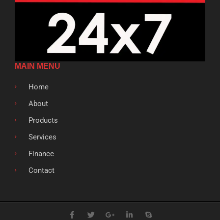
MAIN MENU
Home
About
Products
Services
Finance
Contact
F
T
G
L
S
a
w
o
i
k