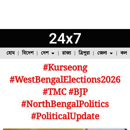
24x7
হোম
বিদেশ
দেশ
রাজ্য
ত্রিপুরা
জেলা
কলক
#Kurseong
ফুল চাষ
ফল চাষ
মাছ চাষ
উত্তর ২৪ পরগনা
পোল্ট্রি চাষ
#WestBengalElections2026
#TMC #BJP
#NorthBengalPolitics
#PoliticalUpdate