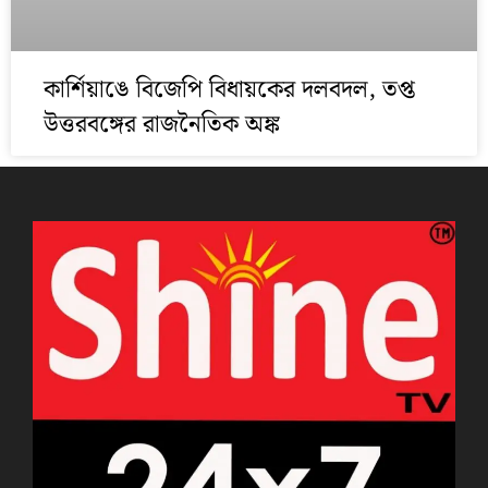
কার্শিয়াঙে বিজেপি বিধায়কের দলবদল, তপ্ত
উত্তরবঙ্গের রাজনৈতিক অঙ্ক