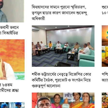
ফিরহাদদের সামনে পুরনো স্মৃতিচারণ,
শুভে
তৃণমূল ছাড়ার কারণ জানালেন শুভেন্দু
১০ 
অধিকারী
 ভবানী ভবনে
রা সিআইডির
শমীক ভট্টাচার্যের নেতৃত্বে বিজেপির কোর
পশ্
কমিটির বৈঠক, পুরভোট ও সংগঠন নিয়ে
অ্য
ের ৮৪তম
গুরুত্বপূর্ণ আলোচনা
ামীদের শ্রদ্ধা