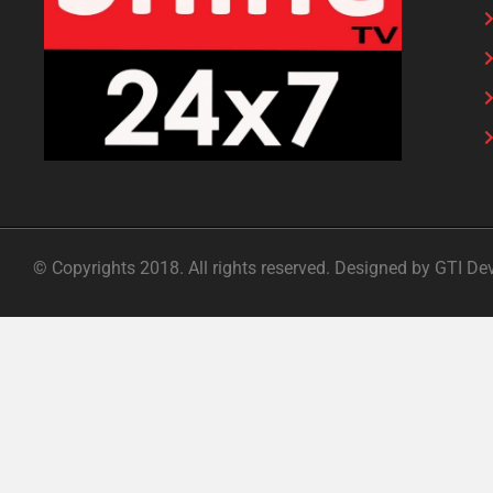
© Copyrights 2018. All rights reserved. Designed by GTI De