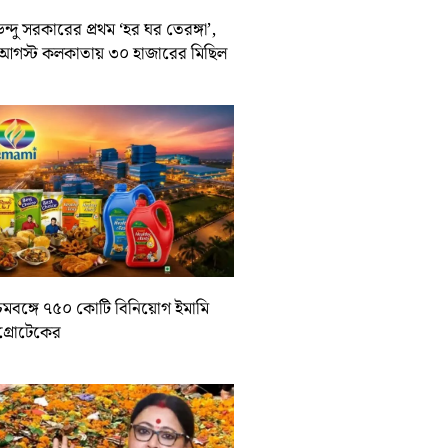
ন্দু সরকারের প্রথম ‘হর ঘর তেরঙ্গা’,
আগস্ট কলকাতায় ৩০ হাজারের মিছিল
চিমবঙ্গে ৭৫০ কোটি বিনিয়োগ ইমামি
াগ্রোটেকের