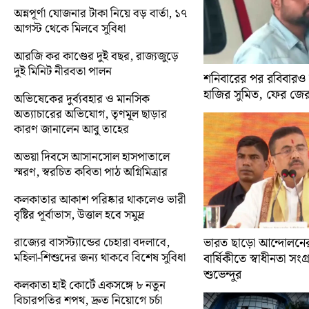
অন্নপূর্ণা যোজনার টাকা নিয়ে বড় বার্তা, ১৭
আগস্ট থেকে মিলবে সুবিধা
আরজি কর কাণ্ডের দুই বছর, রাজ্যজুড়ে
দুই মিনিট নীরবতা পালন
শনিবারের পর রবিবারও
হাজির সুমিত, ফের জে
অভিষেকের দুর্ব্যবহার ও মানসিক
অত্যাচারের অভিযোগ, তৃণমূল ছাড়ার
কারণ জানালেন আবু তাহের
অভয়া দিবসে আসানসোল হাসপাতালে
স্মরণ, স্বরচিত কবিতা পাঠ অগ্নিমিত্রার
কলকাতার আকাশ পরিষ্কার থাকলেও ভারী
বৃষ্টির পূর্বাভাস, উত্তাল হবে সমুদ্র
রাজ্যের বাসস্ট্যান্ডের চেহারা বদলাবে,
ভারত ছাড়ো আন্দোলন
মহিলা-শিশুদের জন্য থাকবে বিশেষ সুবিধা
বার্ষিকীতে স্বাধীনতা সংগ্র
শুভেন্দুর
কলকাতা হাই কোর্টে একসঙ্গে ৮ নতুন
বিচারপতির শপথ, দ্রুত নিয়োগে চর্চা