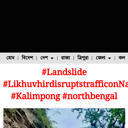
হোম
বিদেশ
দেশ
রাজ্য
ত্রিপুরা
জেলা
কলক
#Landslide
ফুল চাষ
ফল চাষ
মাছ চাষ
উত্তর ২৪ পরগনা
পোল্ট্রি চাষ
#Likhuvhirdisruptstrafficon
#Kalimpong #northbengal