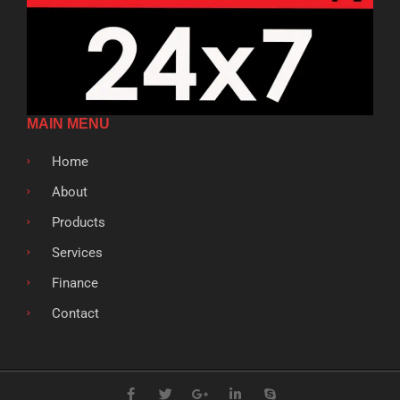
MAIN MENU
Home
About
Products
Services
Finance
Contact
F
T
G
L
S
a
w
o
i
k