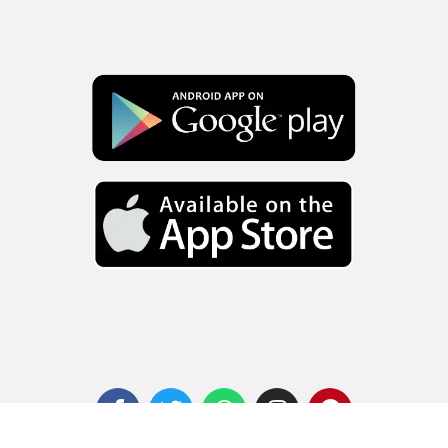
l
u
s
F
T
W
I
P
a
w
h
n
i
c
i
a
s
n