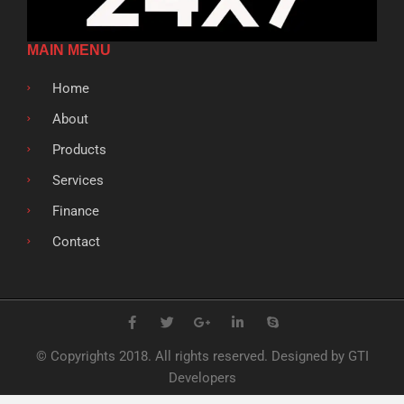
MAIN MENU
Home
About
Products
Services
Finance
Contact
F
T
G
L
S
a
w
o
i
k
c
i
o
n
y
e
t
g
k
p
© Copyrights 2018. All rights reserved. Designed by GTI
b
t
l
e
e
o
e
e
d
Developers
o
r
-
i
k
p
n