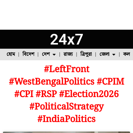
24x7
হোম
বিদেশ
দেশ
রাজ্য
ত্রিপুরা
জেলা
কলক
#LeftFront
ফুল চাষ
ফল চাষ
মাছ চাষ
উত্তর ২৪ পরগনা
পোল্ট্রি চাষ
#WestBengalPolitics #CPIM
#CPI #RSP #Election2026
#PoliticalStrategy
#IndiaPolitics