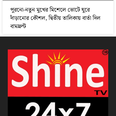
পুরনো-নতুন মুখের মিশেলে ভোটে ঘুরে
দাঁড়ানোর কৌশল, দ্বিতীয় তালিকায় বার্তা দিল
বামফ্রন্ট