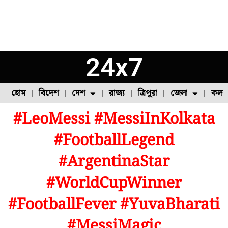
24x7
হোম
বিদেশ
দেশ
রাজ্য
ত্রিপুরা
জেলা
কলক
#LeoMessi #MessiInKolkata
ফুল চাষ
ফল চাষ
মাছ চাষ
উত্তর ২৪ পরগনা
পোল্ট্রি চাষ
#FootballLegend
#ArgentinaStar
#WorldCupWinner
#FootballFever #YuvaBharati
#MessiMagic