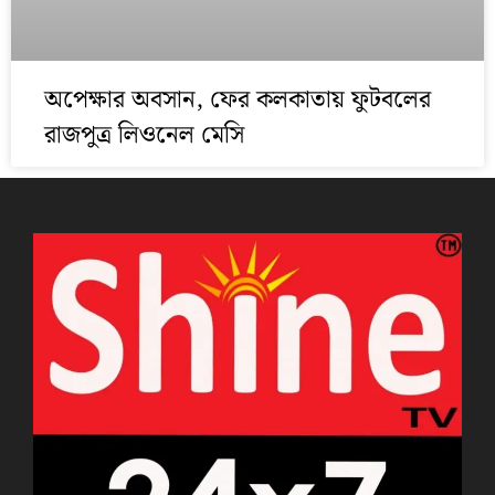
অপেক্ষার অবসান, ফের কলকাতায় ফুটবলের
রাজপুত্র লিওনেল মেসি