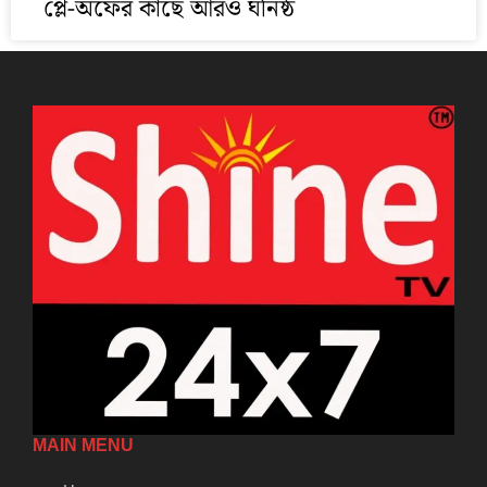
প্লে-অফের কাছে আরও ঘনিষ্ঠ
MAIN MENU