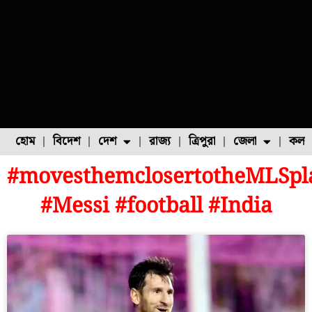
হোম
বিদেশ
দেশ
রাজ্য
ত্রিপুরা
জেলা
কলক
#movesthemclosertotheMLSpla
ফুল চাষ
ফল চাষ
মাছ চাষ
উত্তর ২৪ পরগনা
পোল্ট্রি চাষ
#Messi #football #India