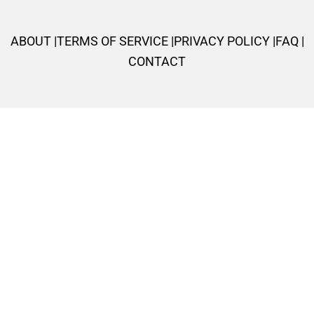
o
e
a
g
r
o
r
p
r
e
k
p
a
s
ABOUT |
TERMS OF SERVICE |
PRIVACY POLICY |
FAQ |
-
m
t
f
CONTACT