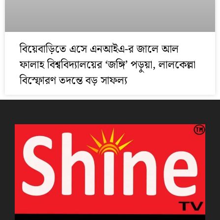
বিয়েবাড়িতে এসে এনআইএ-র জালে আল
ফালাহ বিশ্ববিদ্যালয়ের ‘জঙ্গি’ পড়ুয়া, লালকেল্লা
বিস্ফোরণ তদন্তে বড় সাফল্য