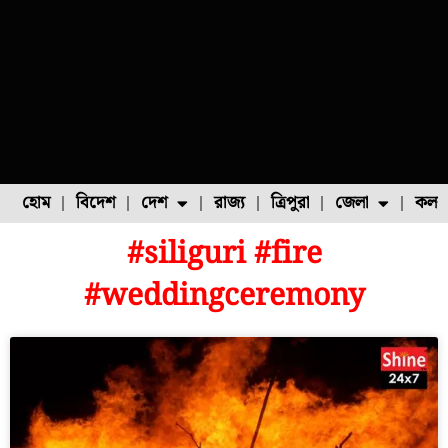
হোম
বিদেশ
দেশ
রাজ্য
ত্রিপুরা
জেলা
কলক
#siliguri #fire
ফুল চাষ
ফল চাষ
মাছ চাষ
উত্তর ২৪ পরগনা
পোল্ট্রি চাষ
#weddingceremony