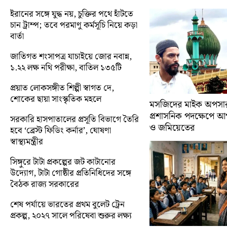
ইরানের সঙ্গে যুদ্ধ নয়, চুক্তির পথে হাঁটতে
চান ট্রাম্প; তবে পরমাণু কর্মসূচি নিয়ে কড়া
বার্তা
জাতিগত শংসাপত্র যাচাইয়ে জোর নবান্ন,
১.২২ লক্ষ নথি পরীক্ষা, বাতিল ১৩৫টি
প্রয়াত লোকসঙ্গীত শিল্পী স্বাগত দে,
শোকের ছায়া সাংস্কৃতিক মহলে
মসজিদের মাইক অপসারণ
প্রশাসনিক পদক্ষেপে 
সরকারি হাসপাতালের প্রসূতি বিভাগে তৈরি
ও জমিয়েতের
হবে ‘ব্রেস্ট ফিডিং কর্নার’, ঘোষণা
স্বাস্থ্যমন্ত্রীর
সিঙ্গুরে টাটা প্রকল্পের জট কাটানোর
উদ্যোগ, টাটা গোষ্ঠীর প্রতিনিধিদের সঙ্গে
বৈঠক রাজ্য সরকারের
শেষ পর্যায়ে ভারতের প্রথম বুলেট ট্রেন
প্রকল্প, ২০২৭ সালে পরিষেবা শুরুর লক্ষ্য