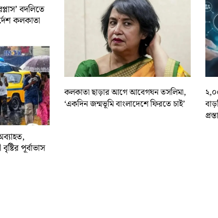
রপ্লাস’ বদলিতে
নির্দেশ কলকাতা
কলকাতা ছাড়ার আগে আবেগঘন তসলিমা,
২,০
‘একদিন জন্মভূমি বাংলাদেশে ফিরতে চাই’
বাড
প্রস্
অব্যাহত,
বৃষ্টির পূর্বাভাস