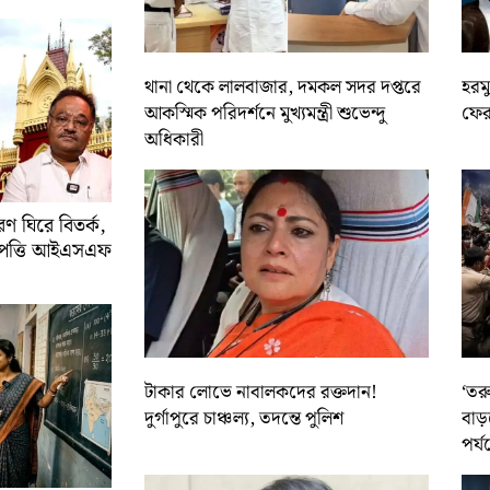
থানা থেকে লালবাজার, দমকল সদর দপ্তরে
হরমু
আকস্মিক পরিদর্শনে মুখ্যমন্ত্রী শুভেন্দু
ফের 
অধিকারী
 ঘিরে বিতর্ক,
আপত্তি আইএসএফ
টাকার লোভে নাবালকদের রক্তদান!
‘তর
দুর্গাপুরে চাঞ্চল্য, তদন্তে পুলিশ
বাড়
পর্য