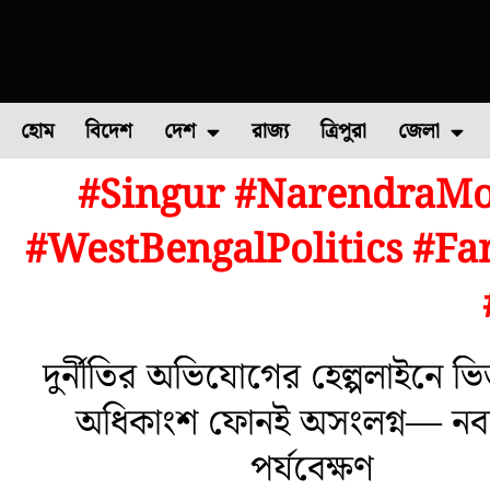
হোম
বিদেশ
দেশ
রাজ্য
ত্রিপুরা
জেলা
#Singur #NarendraMod
ফুল চাষ
ফল চাষ
মাছ চাষ
উত্তর ২৪ পরগন
পোল্ট্রি চ
#WestBengalPolitics #F
দুর্নীতির অভিযোগের হেল্পলাইনে ভি
অধিকাংশ ফোনই অসংলগ্ন— নবান
পর্যবেক্ষণ