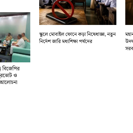
স্কুলে মোবাইল ফোনে কড়া নিষেধাজ্ঞা, নতুন
মহান
নির্দেশ জারি মধ্যশিক্ষা পর্ষদের
উদয
সরক
্বে বিজেপির
ুরভোট ও
্ণ আলোচনা