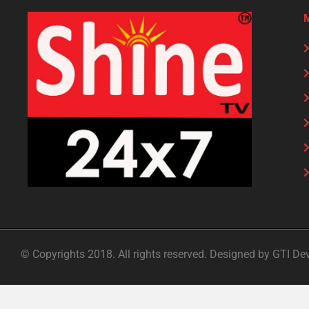
© Copyrights 2018. All rights reserved. Designed by GTI De