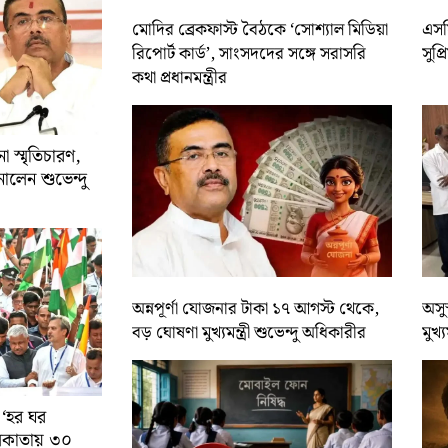
মোদির ব্রেকফাস্ট বৈঠকে ‘সোশ্যাল মিডিয়া
এসসি
রিপোর্ট কার্ড’, সাংসদদের সঙ্গে সরাসরি
সুপ্
কথা প্রধানমন্ত্রীর
 স্মৃতিচারণ,
ালেন শুভেন্দু
অন্নপূর্ণা যোজনার টাকা ১৭ আগস্ট থেকে,
অসুস
বড় ঘোষণা মুখ্যমন্ত্রী শুভেন্দু অধিকারীর
মুখ্
 ‘হর ঘর
কলকাতায় ৩০