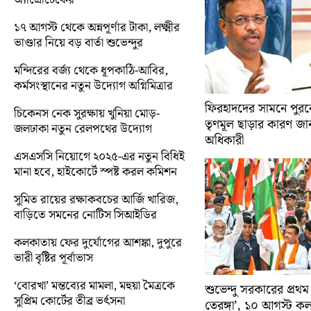
১৭ আগস্ট থেকে অন্নপূর্ণার টাকা, লক্ষ্মীর
ভাণ্ডার নিয়ে বড় বার্তা শুভেন্দুর
মন্দিরের বর্জ্য থেকে ধূপকাঠি-আবির,
কর্মসংস্থানের নতুন উদ্যোগ অগ্নিমিত্রার
ফিরহাদদের সামনে পুরনো
চিকেনস নেক সুরক্ষায় খুনিয়া মোড়-
তৃণমূল ছাড়ার কারণ জান
জলঢাকা নতুন রেলপথের উদ্যোগ
অধিকারী
এসএসসি নিয়োগে ২০২৫-এর নতুন বিধিই
মানা হবে, হাইকোর্টে স্পষ্ট করল কমিশন
সুমিত রায়ের রক্ষাকবচের আর্জি খারিজ,
বাড়িতে সমনের নোটিস সিআইডির
কলকাতায় ফের দুর্যোগের আশঙ্কা, দুপুরে
ভারী বৃষ্টির পূর্বাভাস
‘বোরখা’ মন্তব্যের মামলা, মহুয়া মৈত্রকে
শুভেন্দু সরকারের প্রথম
সুপ্রিম কোর্টের তীব্র ভর্ৎসনা
তেরঙ্গা’, ১০ আগস্ট 