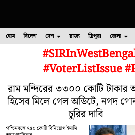
হোম
বিদেশ
দেশ
রাজ্য
ত্রিপুরা
জেলা
#SIRInWestBengal
ফুল চাষ
ফল চাষ
মাছ চাষ
উত্তর ২৪ পরগন
পোল্ট্রি চ
#VoterListIssue #
রাম মন্দিরের ৩৩০০ কোটি টাকার অ
হিসেব মিলে গেল অডিটে, নগদ গো
চুরির দাবি
পশ্চিমবঙ্গে ৭৫০ কোটি বিনিয়োগ ইমামি
অ্যাগ্রোটেকের