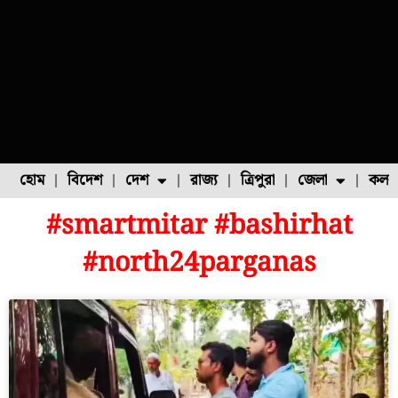
হোম
বিদেশ
দেশ
রাজ্য
ত্রিপুরা
জেলা
কলক
#smartmitar #bashirhat
ফুল চাষ
ফল চাষ
মাছ চাষ
উত্তর ২৪ পরগনা
পোল্ট্রি চাষ
#north24parganas