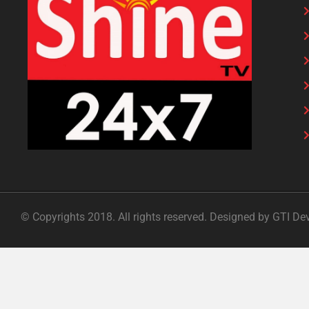
© Copyrights 2018. All rights reserved. Designed by GTI De