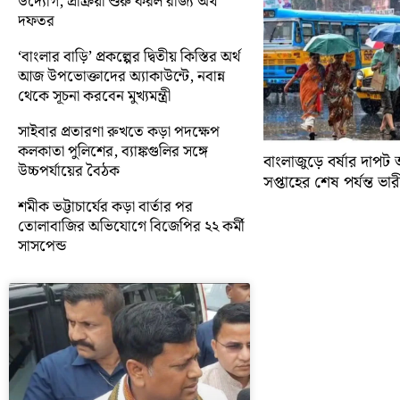
উদ্যোগ, প্রক্রিয়া শুরু করল রাজ্য অর্থ
দফতর
‘বাংলার বাড়ি’ প্রকল্পের দ্বিতীয় কিস্তির অর্থ
আজ উপভোক্তাদের অ্যাকাউন্টে, নবান্ন
থেকে সূচনা করবেন মুখ্যমন্ত্রী
সাইবার প্রতারণা রুখতে কড়া পদক্ষেপ
কলকাতা পুলিশের, ব্যাঙ্কগুলির সঙ্গে
বাংলাজুড়ে বর্ষার দাপট 
উচ্চপর্যায়ের বৈঠক
সপ্তাহের শেষ পর্যন্ত ভারী 
শমীক ভট্টাচার্যের কড়া বার্তার পর
তোলাবাজির অভিযোগে বিজেপির ২২ কর্মী
সাসপেন্ড