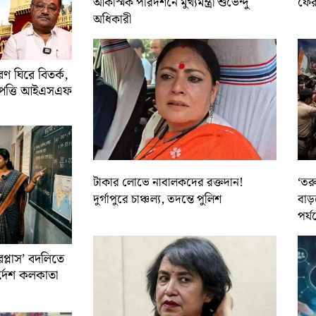
আকস্মিক পরিদর্শনে মুখ্যমন্ত্রী শুভেন্দু
ফের 
অধিকারী
 ঘিরে বিতর্ক,
আপত্তি আইএসএফ
টাকার লোভে নাবালকদের রক্তদান!
‘তর
দুর্গাপুরে চাঞ্চল্য, তদন্তে পুলিশ
বাড়
পর্য
রপ্লাস’ বদলিতে
নির্দেশ কলকাতা