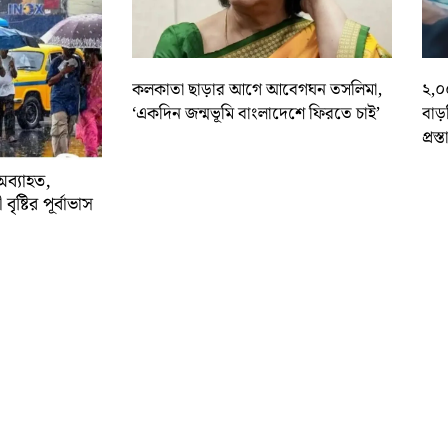
কলকাতা ছাড়ার আগে আবেগঘন তসলিমা,
২,০
‘একদিন জন্মভূমি বাংলাদেশে ফিরতে চাই’
বাড
প্রস্
অব্যাহত,
বৃষ্টির পূর্বাভাস