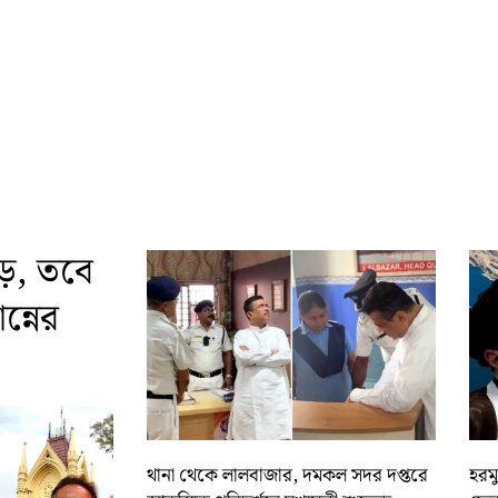
ড়, তবে
্নের
থানা থেকে লালবাজার, দমকল সদর দপ্তরে
হরমু