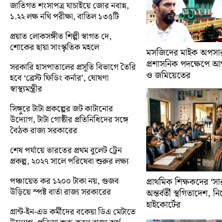
জাতিগত শংসাপত্র যাচাইয়ে জোর নবান্ন,
১.২২ লক্ষ নথি পরীক্ষা, বাতিল ১৩৫টি
প্রয়াত লোকসঙ্গীত শিল্পী স্বাগত দে,
শোকের ছায়া সাংস্কৃতিক মহলে
মসজিদের মাইক অপসারণ
প্রশাসনিক পদক্ষেপে 
সরকারি হাসপাতালের প্রসূতি বিভাগে তৈরি
ও জমিয়েতের
হবে ‘ব্রেস্ট ফিডিং কর্নার’, ঘোষণা
স্বাস্থ্যমন্ত্রীর
সিঙ্গুরে টাটা প্রকল্পের জট কাটানোর
উদ্যোগ, টাটা গোষ্ঠীর প্রতিনিধিদের সঙ্গে
বৈঠক রাজ্য সরকারের
শেষ পর্যায়ে ভারতের প্রথম বুলেট ট্রেন
প্রকল্প, ২০২৭ সালে পরিষেবা শুরুর লক্ষ্য
পঞ্চায়েত কর ১২০০ টাকা নয়, গুজব
প্রাথমিক শিক্ষকদের ‘সা
উড়িয়ে স্পষ্ট বার্তা রাজ্য সরকারের
অন্তর্বর্তী স্থগিতাদেশ, 
হাইকোর্টের
গ্রান্ট-ইন-এড কর্মীদের বকেয়া ডিএ মেটাতে