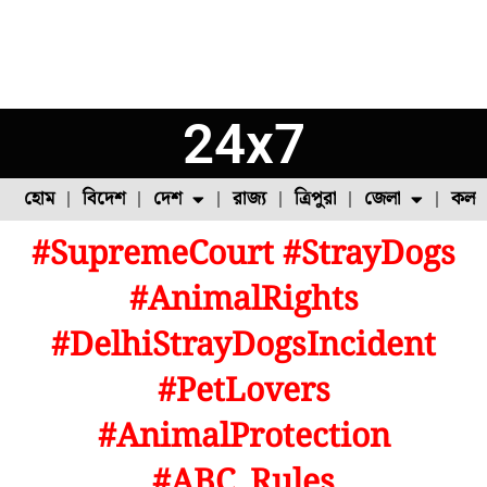
24x7
হোম
বিদেশ
দেশ
রাজ্য
ত্রিপুরা
জেলা
কলক
#SupremeCourt #StrayDogs
ফুল চাষ
ফল চাষ
মাছ চাষ
উত্তর ২৪ পরগনা
পোল্ট্রি চাষ
#AnimalRights
#DelhiStrayDogsIncident
#PetLovers
#AnimalProtection
#ABC_Rules