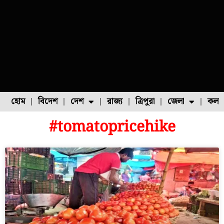
হোম
বিদেশ
দেশ
রাজ্য
ত্রিপুরা
জেলা
কলক
#tomatopricehike
ফুল চাষ
ফল চাষ
মাছ চাষ
উত্তর ২৪ পরগনা
পোল্ট্রি চাষ