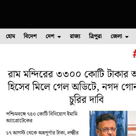
হোম
বিদেশ
দেশ
রাজ্য
ত্রিপুরা
জেলা
ফুল চাষ
ফল চাষ
মাছ চাষ
উত্তর ২৪ পরগন
পোল্ট্রি চ
রাম মন্দিরের ৩৩০০ কোটি টাকার অ
হিসেব মিলে গেল অডিটে, নগদ গো
চুরির দাবি
পশ্চিমবঙ্গে ৭৫০ কোটি বিনিয়োগ ইমামি
অ্যাগ্রোটেকের
১৭ আগস্ট থেকে অন্নপূর্ণার টাকা, লক্ষ্মীর