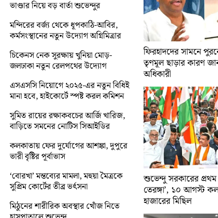
ভাণ্ডার নিয়ে বড় বার্তা শুভেন্দুর
মন্দিরের বর্জ্য থেকে ধূপকাঠি-আবির,
কর্মসংস্থানের নতুন উদ্যোগ অগ্নিমিত্রার
ফিরহাদদের সামনে পুরনো
চিকেনস নেক সুরক্ষায় খুনিয়া মোড়-
তৃণমূল ছাড়ার কারণ জান
জলঢাকা নতুন রেলপথের উদ্যোগ
অধিকারী
এসএসসি নিয়োগে ২০২৫-এর নতুন বিধিই
মানা হবে, হাইকোর্টে স্পষ্ট করল কমিশন
সুমিত রায়ের রক্ষাকবচের আর্জি খারিজ,
বাড়িতে সমনের নোটিস সিআইডির
কলকাতায় ফের দুর্যোগের আশঙ্কা, দুপুরে
ভারী বৃষ্টির পূর্বাভাস
‘বোরখা’ মন্তব্যের মামলা, মহুয়া মৈত্রকে
শুভেন্দু সরকারের প্রথম
সুপ্রিম কোর্টের তীব্র ভর্ৎসনা
তেরঙ্গা’, ১০ আগস্ট 
হাজারের মিছিল
মিঠুনের শারীরিক অবস্থার খোঁজ নিতে
হাসপাতালে শুভেন্দু