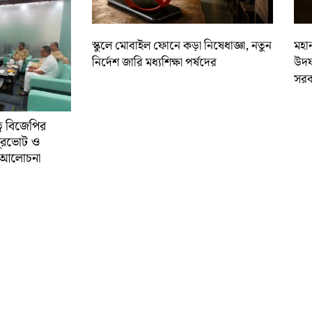
স্কুলে মোবাইল ফোনে কড়া নিষেধাজ্ঞা, নতুন
মহান
নির্দেশ জারি মধ্যশিক্ষা পর্ষদের
উদয
সরক
্বে বিজেপির
ুরভোট ও
্ণ আলোচনা