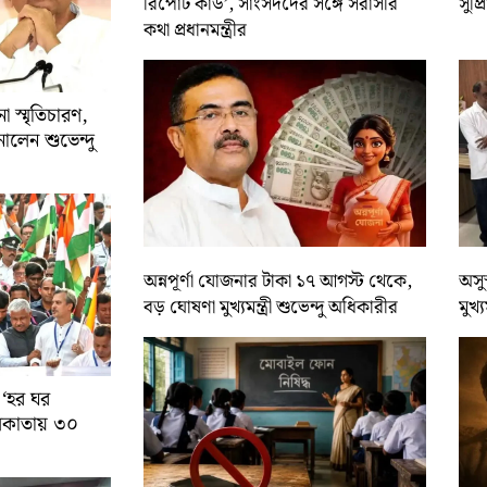
রিপোর্ট কার্ড’, সাংসদদের সঙ্গে সরাসরি
সুপ্
কথা প্রধানমন্ত্রীর
 স্মৃতিচারণ,
ালেন শুভেন্দু
অন্নপূর্ণা যোজনার টাকা ১৭ আগস্ট থেকে,
অসুস
বড় ঘোষণা মুখ্যমন্ত্রী শুভেন্দু অধিকারীর
মুখ্
 ‘হর ঘর
কলকাতায় ৩০