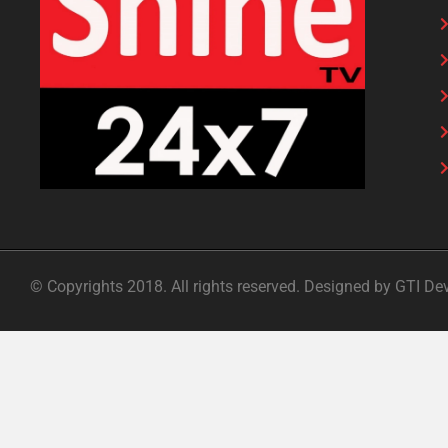
© Copyrights 2018. All rights reserved. Designed by GTI De