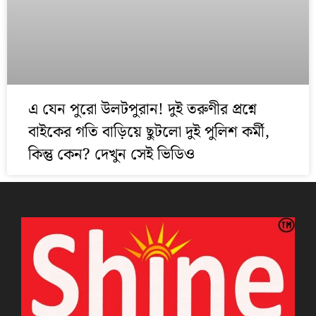
এ যেন পুরো উলটপুরান! দুই তরুণীর প্রশ্নে
বাইকের গতি বাড়িয়ে ছুটলো দুই পুলিশ কর্মী,
কিন্তু কেন? দেখুন সেই ভিডিও