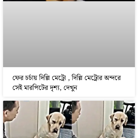
ফের চর্চায় দিল্লি মেট্রো , দিল্লি মেট্রোর অন্দরে
সেই মারপিটের দৃশ্য, দেখুন