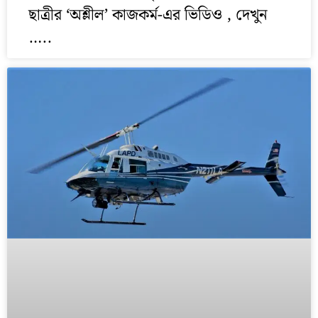
ছাত্রীর ‘অশ্লীল’ কাজকর্ম-এর ভিডিও , দেখুন
…..