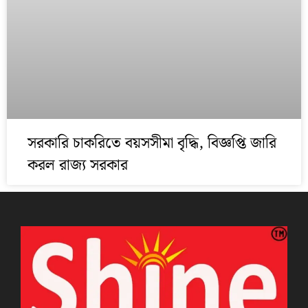
সরকারি চাকরিতে বয়সসীমা বৃদ্ধি, বিজ্ঞপ্তি জারি
করল রাজ্য সরকার