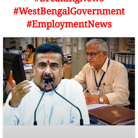
#WestBengalGovernment
#EmploymentNews