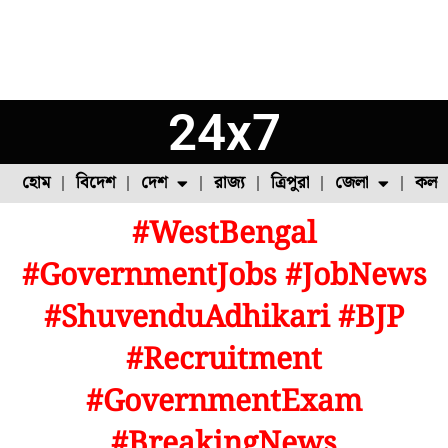
24x7
হোম
বিদেশ
দেশ
রাজ্য
ত্রিপুরা
জেলা
কলক
#WestBengal
ফুল চাষ
ফল চাষ
মাছ চাষ
উত্তর ২৪ পরগনা
পোল্ট্রি চাষ
#GovernmentJobs #JobNews
#ShuvenduAdhikari #BJP
#Recruitment
#GovernmentExam
#BreakingNews