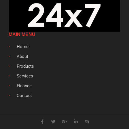
MAIN MENU
Home
About
Products
Services
Finance
Contact
F
T
G
L
S
a
w
o
i
k
c
i
o
n
y