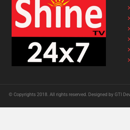
© Copyrights 2018. All rights reserved. Designed by GTI De