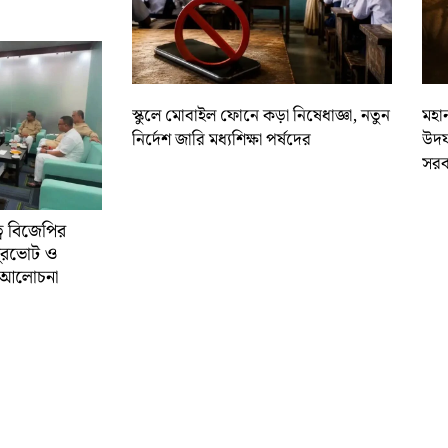
স্কুলে মোবাইল ফোনে কড়া নিষেধাজ্ঞা, নতুন
মহান
নির্দেশ জারি মধ্যশিক্ষা পর্ষদের
উদয
সরক
্বে বিজেপির
ুরভোট ও
্ণ আলোচনা