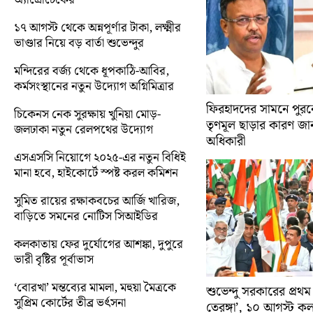
১৭ আগস্ট থেকে অন্নপূর্ণার টাকা, লক্ষ্মীর
ভাণ্ডার নিয়ে বড় বার্তা শুভেন্দুর
মন্দিরের বর্জ্য থেকে ধূপকাঠি-আবির,
কর্মসংস্থানের নতুন উদ্যোগ অগ্নিমিত্রার
ফিরহাদদের সামনে পুরনো
চিকেনস নেক সুরক্ষায় খুনিয়া মোড়-
তৃণমূল ছাড়ার কারণ জান
জলঢাকা নতুন রেলপথের উদ্যোগ
অধিকারী
এসএসসি নিয়োগে ২০২৫-এর নতুন বিধিই
মানা হবে, হাইকোর্টে স্পষ্ট করল কমিশন
সুমিত রায়ের রক্ষাকবচের আর্জি খারিজ,
বাড়িতে সমনের নোটিস সিআইডির
কলকাতায় ফের দুর্যোগের আশঙ্কা, দুপুরে
ভারী বৃষ্টির পূর্বাভাস
‘বোরখা’ মন্তব্যের মামলা, মহুয়া মৈত্রকে
শুভেন্দু সরকারের প্রথম
সুপ্রিম কোর্টের তীব্র ভর্ৎসনা
তেরঙ্গা’, ১০ আগস্ট 