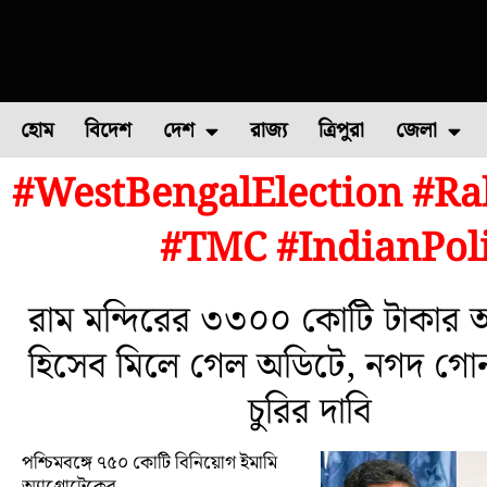
হোম
বিদেশ
দেশ
রাজ্য
ত্রিপুরা
জেলা
#WestBengalElection #R
ফুল চাষ
ফল চাষ
মাছ চাষ
উত্তর ২৪ পরগন
পোল্ট্রি চ
#TMC #IndianPoli
রাম মন্দিরের ৩৩০০ কোটি টাকার অ
হিসেব মিলে গেল অডিটে, নগদ গো
চুরির দাবি
পশ্চিমবঙ্গে ৭৫০ কোটি বিনিয়োগ ইমামি
অ্যাগ্রোটেকের