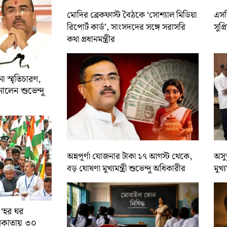
মোদির ব্রেকফাস্ট বৈঠকে ‘সোশ্যাল মিডিয়া
এসসি
রিপোর্ট কার্ড’, সাংসদদের সঙ্গে সরাসরি
সুপ্
কথা প্রধানমন্ত্রীর
 স্মৃতিচারণ,
ালেন শুভেন্দু
অন্নপূর্ণা যোজনার টাকা ১৭ আগস্ট থেকে,
অসুস
বড় ঘোষণা মুখ্যমন্ত্রী শুভেন্দু অধিকারীর
মুখ্
 ‘হর ঘর
কলকাতায় ৩০