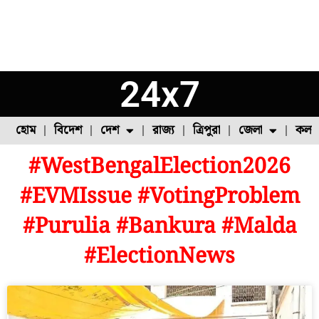
24x7
হোম
বিদেশ
দেশ
রাজ্য
ত্রিপুরা
জেলা
কলক
#WestBengalElection2026
ফুল চাষ
ফল চাষ
মাছ চাষ
উত্তর ২৪ পরগনা
পোল্ট্রি চাষ
#EVMIssue #VotingProblem
#Purulia #Bankura #Malda
#ElectionNews