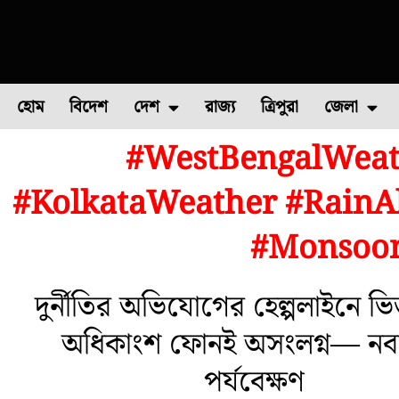
হোম
বিদেশ
দেশ
রাজ্য
ত্রিপুরা
জেলা
#WestBengalWeat
ফুল চাষ
ফল চাষ
মাছ চাষ
উত্তর ২৪ পরগন
পোল্ট্রি চ
#KolkataWeather #RainAl
#Monsoon
দুর্নীতির অভিযোগের হেল্পলাইনে ভি
অধিকাংশ ফোনই অসংলগ্ন— নবান
পর্যবেক্ষণ