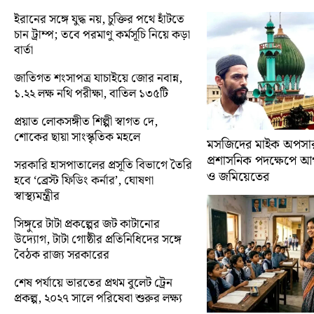
ইরানের সঙ্গে যুদ্ধ নয়, চুক্তির পথে হাঁটতে
চান ট্রাম্প; তবে পরমাণু কর্মসূচি নিয়ে কড়া
বার্তা
জাতিগত শংসাপত্র যাচাইয়ে জোর নবান্ন,
১.২২ লক্ষ নথি পরীক্ষা, বাতিল ১৩৫টি
প্রয়াত লোকসঙ্গীত শিল্পী স্বাগত দে,
শোকের ছায়া সাংস্কৃতিক মহলে
মসজিদের মাইক অপসারণ
প্রশাসনিক পদক্ষেপে 
সরকারি হাসপাতালের প্রসূতি বিভাগে তৈরি
ও জমিয়েতের
হবে ‘ব্রেস্ট ফিডিং কর্নার’, ঘোষণা
স্বাস্থ্যমন্ত্রীর
সিঙ্গুরে টাটা প্রকল্পের জট কাটানোর
উদ্যোগ, টাটা গোষ্ঠীর প্রতিনিধিদের সঙ্গে
বৈঠক রাজ্য সরকারের
শেষ পর্যায়ে ভারতের প্রথম বুলেট ট্রেন
প্রকল্প, ২০২৭ সালে পরিষেবা শুরুর লক্ষ্য