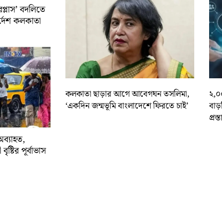
রপ্লাস’ বদলিতে
নির্দেশ কলকাতা
কলকাতা ছাড়ার আগে আবেগঘন তসলিমা,
২,০
‘একদিন জন্মভূমি বাংলাদেশে ফিরতে চাই’
বাড
প্রস্
অব্যাহত,
বৃষ্টির পূর্বাভাস