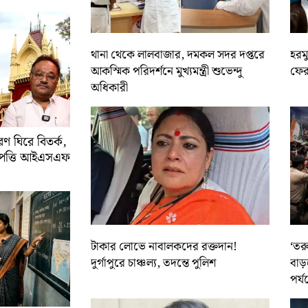
থানা থেকে লালবাজার, দমকল সদর দপ্তরে
হরমু
আকস্মিক পরিদর্শনে মুখ্যমন্ত্রী শুভেন্দু
ফের 
অধিকারী
 ঘিরে বিতর্ক,
আপত্তি আইএসএফ
টাকার লোভে নাবালকদের রক্তদান!
‘তর
দুর্গাপুরে চাঞ্চল্য, তদন্তে পুলিশ
বাড়
পর্য