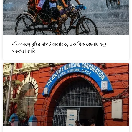
দক্ষিণবঙ্গে বৃষ্টির দাপট অব্যাহত, একাধিক জেলায় হলুদ
সতর্কতা জারি