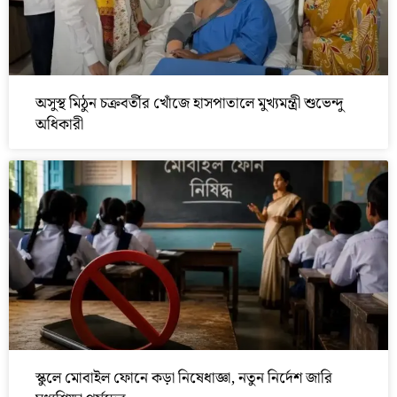
অসুস্থ মিঠুন চক্রবর্তীর খোঁজে হাসপাতালে মুখ্যমন্ত্রী শুভেন্দু
অধিকারী
স্কুলে মোবাইল ফোনে কড়া নিষেধাজ্ঞা, নতুন নির্দেশ জারি