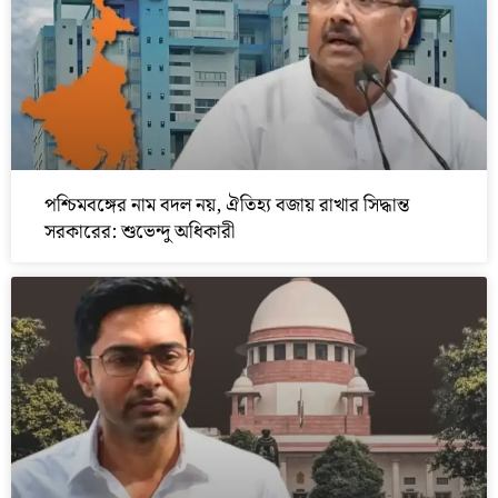
পশ্চিমবঙ্গের নাম বদল নয়, ঐতিহ্য বজায় রাখার সিদ্ধান্ত
সরকারের: শুভেন্দু অধিকারী