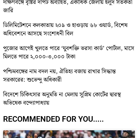
দক্ষিণবঙ্গে বৃষ্টির দাপট অব্যাহত, একাধিক জেলায় হলুদ সতর্কতা
জারি
ডিলিমিটেশনে কলকাতায় ২০৯ ও হাওড়ায় ৬৮ ওয়ার্ড, বিশেষ
অধিবেশনে আসছে সংশোধনী বিল
পুজোর আগেই খুলতে পারে ‘যুবশক্তি ভরসা কার্ড’ পোর্টাল, মাসে
মিলতে পারে ২,০০০-৩,০০০ টাকা
পশ্চিমবঙ্গের নাম বদল নয়, ঐতিহ্য বজায় রাখার সিদ্ধান্ত
সরকারের: শুভেন্দু অধিকারী
বিদেশে চিকিৎসার অনুমতি না মেলায় সুপ্রিম কোর্টের দ্বারস্থ
অভিষেক বন্দ্যোপাধ্যায়
RECOMMENDED FOR YOU.....