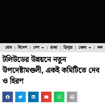
হোম
বিদেশ
দেশ
রাজ্য
ত্রিপুরা
জেলা
কলক
টলিউডের উন্নয়নে নতুন
ফুল চাষ
ফল চাষ
মাছ চাষ
উত্তর ২৪ পরগনা
পোল্ট্রি চাষ
উপদেষ্টামণ্ডলী, একই কমিটিতে দেব
ও হিরণ