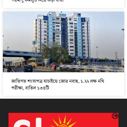
পরমাণু কর্মসূচি নিয়ে কড়া বার্তা
জাতিগত শংসাপত্র যাচাইয়ে জোর নবান্ন, ১.২২ লক্ষ নথি
পরীক্ষা, বাতিল ১৩৫টি