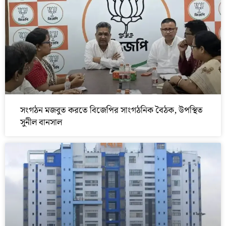
সংগঠন মজবুত করতে বিজেপির সাংগঠনিক বৈঠক, উপস্থিত
সুনীল বানসাল