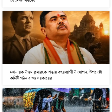
মধ্যশিক্ষা পর্ষদের
মহানায়ক উত্তম কুমারকে শ্রদ্ধায় বছরব্যাপী উদযাপন, উপদেষ্টা
কমিটি গঠন রাজ্য সরকারের