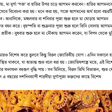
়ায়, মা দুর্গা ‘গজ’ বা হাতির উপর চড়ে আগমন করবেন। হাতির আগমনক
ক হিসেবে বিবেচনা করা হয়। মনে করা হয়, গজে আগমনের অর্থ হলো বছরট
ঠবে। অন্যদিকে, মঙ্গলবার বা শনিবার পূজা শুরু হলে মা ঘোড়ায় আগমন
ঙ্গিত বহন করে। বৃহস্পতি বা শুক্রবার পূজা শুরু হলে তিনি দোলায় আগম
ের প্রতীক। বুধবার শুরু হলে মা নৌকায় আগমন করেন, যা বিপদ থেকে মুক
 আরও বিশেষ করে তুলবে কিছু বিরল জ্যোতিষীয় যোগ। এদিন সকালে হস
স্থিত থাকবে, যা অত্যন্ত শুভ বলে ধরা হয়। জ্যোতিষশাস্ত্র মতে, এই বি
 ফলাফল বহুগুণ বৃদ্ধি পায়। সব মিলিয়ে, বিরল তিথি বিভাজন, শুভ 
বছরের দশদিনব্যাপী শারদীয়া দুর্গাপূজা ভক্তদের কাছে বিশেষ