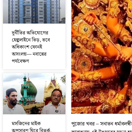
দুর্নীতির অভিযোগের
হেল্পলাইনে ভিড়, তবে
অধিকাংশ ফোনই
অসংলগ্ন— নবান্নের
পর্যবেক্ষণ
পুজোর খবর – সনাতন ধর্মাবলম্বীদে
মসজিদের মাইক
অপসারণ ঘিরে বিতর্ক,