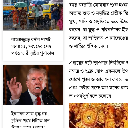
বছর নবরাত্রি সোমবার শুরু হওয
অত্যন্ত শুভ ও সমৃদ্ধির প্রতী
সুখ, শান্তি ও সমৃদ্ধিতে ভরে উ
করেন, যা যুদ্ধ ও পরিবর্তনের ই
করেন, যা অস্থিরতা ও চ্যালেঞ্জ
বাংলাজুড়ে বর্ষার দাপট
ও শান্তির ইঙ্গিত দেয়।
অব্যাহত, সপ্তাহের শেষ
পর্যন্ত ভারী বৃষ্টির পূর্বাভাস
এবারের ঘটে স্থাপনার দিনটিকে
নক্ষত্র ও শুক্ল যোগ একসঙ্গে উপ
যোগে পূজা ও আরাধনা করলে তার
এবং দেবীর গজে আগমনের ফলে এ 
তাৎপর্যপূর্ণ হতে চলেছে।
ইরানের সঙ্গে যুদ্ধ নয়,
চুক্তির পথে হাঁটতে চান
ট্রাম্প; তবে পরমাণু