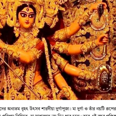
র অন্যতম বৃহৎ উৎসব শারদীয়া দুর্গাপূজা। মা দুর্গা ও তাঁর নয়টি রূপের