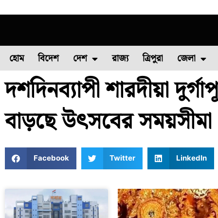
হোম
বিদেশ
দেশ
রাজ্য
ত্রিপুরা
জেলা
দশদিনব্যাপী শারদীয়া দুর্
ফুল চাষ
ফল চাষ
মাছ চাষ
উত্তর ২৪ পরগন
পোল্ট্রি চ
বাড়ছে উৎসবের সময়সীমা
Facebook
Twitter
LinkedIn