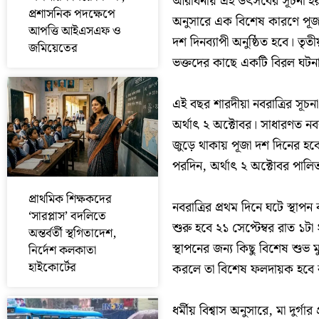
আরাধনায় এই উৎসবের সূচনা হয়
প্রশাসনিক পদক্ষেপে
অনুসারে এক বিশেষ কারণে পূজার
আপত্তি আইএসএফ ও
দশ দিনব্যাপী অনুষ্ঠিত হবে। তৃত
জমিয়েতের
ভক্তদের কাছে একটি বিরল ঘটন
এই বছর শারদীয়া নবরাত্রির সূচ
অর্থাৎ ২ অক্টোবর। সাধারণত নবরা
জুড়ে থাকায় পূজা দশ দিনের হবে
পরদিন, অর্থাৎ ২ অক্টোবর পালি
প্রাথমিক শিক্ষকদের
নবরাত্রির প্রথম দিনে ঘটে স্থাপন
‘সারপ্লাস’ বদলিতে
শুরু হবে ২১ সেপ্টেম্বর রাত ১ট
অন্তর্বর্তী স্থগিতাদেশ,
স্থাপনের জন্য কিছু বিশেষ শুভ ম
নির্দেশ কলকাতা
হাইকোর্টের
করলে তা বিশেষ ফলদায়ক হবে বলে
ধর্মীয় বিশ্বাস অনুসারে, মা দুর