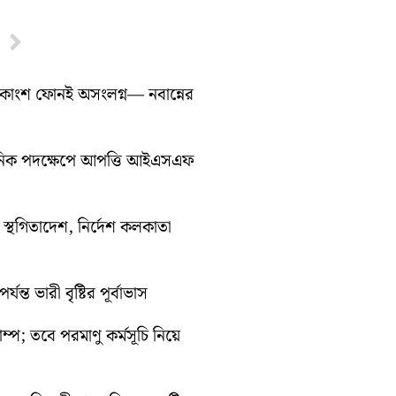
Next
ধিকাংশ ফোনই অসংলগ্ন— নবান্নের
সনিক পদক্ষেপে আপত্তি আইএসএফ
তী স্থগিতাদেশ, নির্দেশ কলকাতা
ন্ত ভারী বৃষ্টির পূর্বাভাস
রাম্প; তবে পরমাণু কর্মসূচি নিয়ে