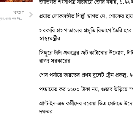
জাতিগত শংসাপত্র যাচাইয়ে জোর নবান্ন, ১.২২ ল
Next
NEXT
প্রয়াত লোকসঙ্গীত শিল্পী স্বাগত দে, শোকের ছায
কলকাতায় চিকিৎসা-বর্জ্য ব্যবস্থাপনায় নতুন উদ্যোগ, ধাপায় গড়ে উঠছে অত্যাধুনিক প্রক্রিয়াকরণ ইউনিট
সরকারি হাসপাতালের প্রসূতি বিভাগে তৈরি হবে ‘ব
স্বাস্থ্যমন্ত্রীর
সিঙ্গুরে টাটা প্রকল্পের জট কাটানোর উদ্যোগ, টাট
রাজ্য সরকারের
শেষ পর্যায়ে ভারতের প্রথম বুলেট ট্রেন প্রকল্প,
পঞ্চায়েত কর ১২০০ টাকা নয়, গুজব উড়িয়ে স্পষ
গ্রান্ট-ইন-এড কর্মীদের বকেয়া ডিএ মেটাতে উদ্যো
দফতর