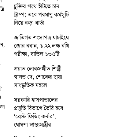
া
চুক্তির পথে হাঁটতে চান
রি
ট্রাম্প; তবে পরমাণু কর্মসূচি
নিয়ে কড়া বার্তা
জাতিগত শংসাপত্র যাচাইয়ে
নে,
জোর নবান্ন, ১.২২ লক্ষ নথি
ন
পরীক্ষা, বাতিল ১৩৫টি
ং
প্রয়াত লোকসঙ্গীত শিল্পী
স্বাগত দে, শোকের ছায়া
সাংস্কৃতিক মহলে
ি
ে
সরকারি হাসপাতালের
ূজা
প্রসূতি বিভাগে তৈরি হবে
‘ব্রেস্ট ফিডিং কর্নার’,
ঘোষণা স্বাস্থ্যমন্ত্রীর