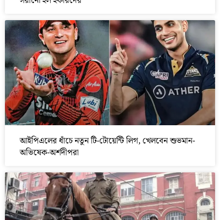
সরানো হল হকারদের
আইপিএলের ধাঁচে নতুন টি-টোয়েন্টি লিগ, খেলবেন শুভমান-
অভিষেক-অর্শদীপরা