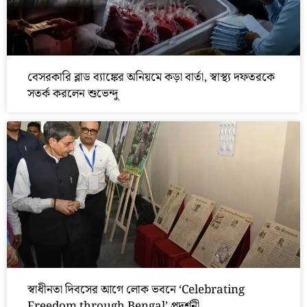
বেসরকারি ব্লাড ব্যাঙ্কের অনিয়মে কড়া বার্তা, স্বাস্থ্য দফতরকে
সতর্ক করলেন শুভেন্দু
স্বাধীনতা দিবসের আগে লোক ভবনে ‘Celebrating
Freedom through Bengal’ প্রদর্শনী