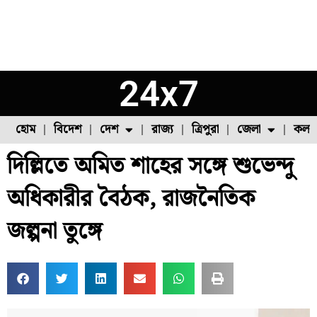
24x7
হোম
বিদেশ
দেশ
রাজ্য
ত্রিপুরা
জেলা
কলক
দিল্লিতে অমিত শাহের সঙ্গে শুভেন্দু
ফুল চাষ
ফল চাষ
মাছ চাষ
উত্তর ২৪ পরগনা
পোল্ট্রি চাষ
অধিকারীর বৈঠক, রাজনৈতিক
জল্পনা তুঙ্গে