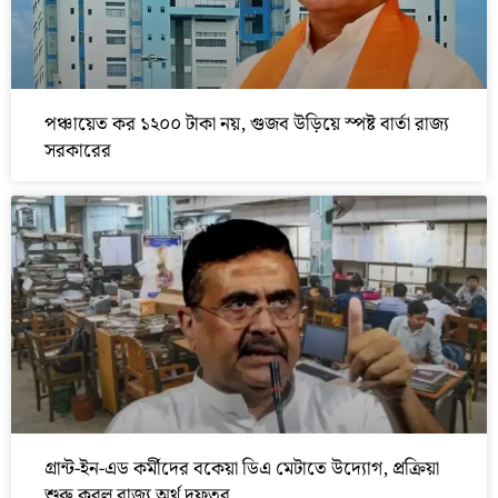
পঞ্চায়েত কর ১২০০ টাকা নয়, গুজব উড়িয়ে স্পষ্ট বার্তা রাজ্য
সরকারের
গ্রান্ট-ইন-এড কর্মীদের বকেয়া ডিএ মেটাতে উদ্যোগ, প্রক্রিয়া
শুরু করল রাজ্য অর্থ দফতর