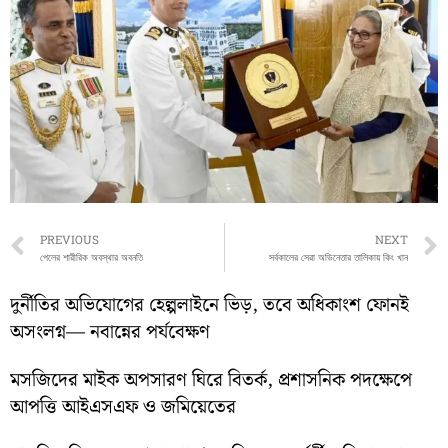
Prev
PREVIOUS
NEXT
পেলের শারীরিক অবস্থার অবনতি
সর্বকালের সেরা অভিনেতার তালিকায় কিং খান
দুর্নীতির অভিযোগের হেল্পলাইনে ভিড়, তবে অধিকাংশ ফোনই
অসংলগ্ন— নবান্নের পর্যবেক্ষণ
মসজিদের মাইক অপসারণ ঘিরে বিতর্ক, প্রশাসনিক পদক্ষেপে
আপত্তি আইএসএফ ও জমিয়েতের