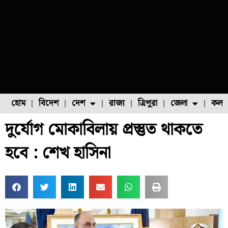
হোম
বিদেশ
দেশ
রাজ্য
ত্রিপুরা
জেলা
কলক
দুর্যোগ মোকাবিলায় প্রস্তুত থাকতে
ফুল চাষ
ফল চাষ
মাছ চাষ
উত্তর ২৪ পরগনা
পোল্ট্রি চাষ
হবে : শেখ হাসিনা