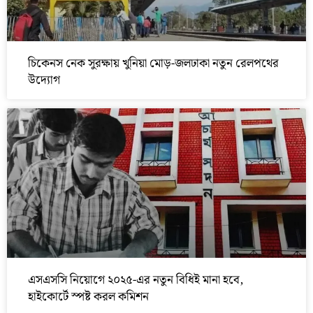
চিকেনস নেক সুরক্ষায় খুনিয়া মোড়-জলঢাকা নতুন রেলপথের
উদ্যোগ
এসএসসি নিয়োগে ২০২৫-এর নতুন বিধিই মানা হবে,
হাইকোর্টে স্পষ্ট করল কমিশন