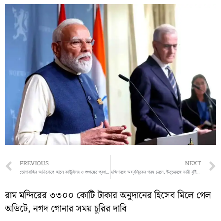
Prev
PREVIOUS
NEXT
তোলাবাজির অভিযোগে জালে কাউন্সিলর ও পঞ্চায়েত প্রধান, সরকার বদলাতেই সামনে আসছে একের পর এক অভিযোগ
দক্ষিণবঙ্গে অস্বস্তিকর গরম চরমে, উত্তরবঙ্গে ভারী বৃষ্টির পূর্বাভাস
রাম মন্দিরের ৩৩০০ কোটি টাকার অনুদানের হিসেব মিলে গেল
অডিটে, নগদ গোনার সময় চুরির দাবি