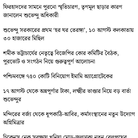
ফিরহাদদের সামনে পুরনো স্মৃতিচারণ, তৃণমূল ছাড়ার কারণ
জানালেন শুভেন্দু অধিকারী
শুভেন্দু সরকারের প্রথম ‘হর ঘর তেরঙ্গা’, ১০ আগস্ট কলকাতায়
৩০ হাজারের মিছিল
শমীক ভট্টাচার্যের নেতৃত্বে বিজেপির কোর কমিটির বৈঠক,
পুরভোট ও সংগঠন নিয়ে গুরুত্বপূর্ণ আলোচনা
পশ্চিমবঙ্গে ৭৫০ কোটি বিনিয়োগ ইমামি অ্যাগ্রোটেকের
১৭ আগস্ট থেকে অন্নপূর্ণার টাকা, লক্ষ্মীর ভাণ্ডার নিয়ে বড় বার্তা
শুভেন্দুর
মন্দিরের বর্জ্য থেকে ধূপকাঠি-আবির, কর্মসংস্থানের নতুন উদ্যোগ
অগ্নিমিত্রার
চিকেনস নেক সুরক্ষায় খুনিয়া মোড়-জলঢাকা নতুন রেলপথের