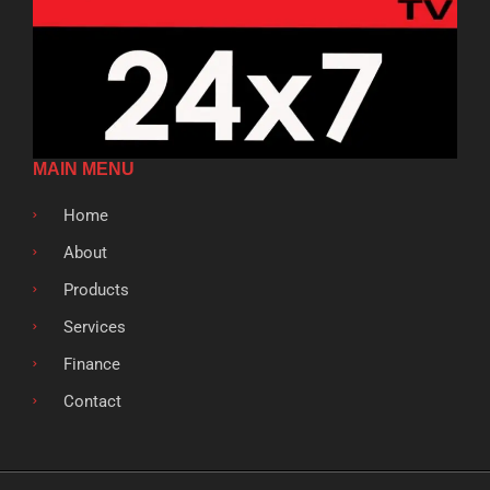
MAIN MENU
Home
About
Products
Services
Finance
Contact
F
T
G
L
S