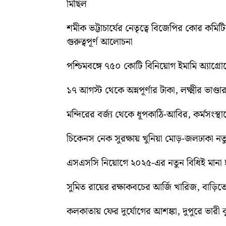
মিছিল
শমীক ভট্টাচার্যের নেতৃত্বে বিজেপির কোর কম
গুরুত্বপূর্ণ আলোচনা
পশ্চিমবঙ্গে ৭৫০ কোটি বিনিয়োগ ইমামি অ্যাগ্র
১৭ আগস্ট থেকে অন্নপূর্ণার টাকা, লক্ষ্মীর ভাণ্ডার
মন্দিরের বর্জ্য থেকে ধূপকাঠি-আবির, কর্মসংস্থা
চিকেনস নেক সুরক্ষায় খুনিয়া মোড়-জলঢাকা 
এসএসসি নিয়োগে ২০২৫-এর নতুন বিধিই মানা হব
সুমিত রায়ের রক্ষাকবচের আর্জি খারিজ, বাড
কলকাতায় ফের দুর্যোগের আশঙ্কা, দুপুরে ভারী বৃষ্