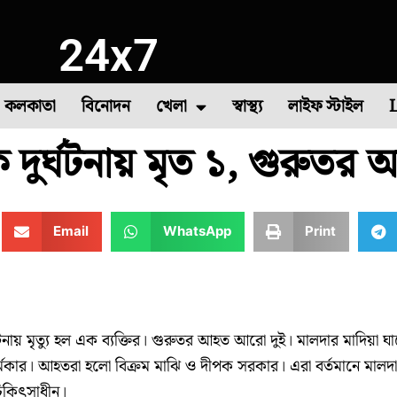
24x7
কলকাতা
বিনোদন
খেলা
স্বাস্থ্য
লাইফ স্টাইল
ইক দুর্ঘটনায় মৃত ১, গুরুতর
া
াষ
সবজি চাষ
দক্ষিণ ২৪ পরগনা
বীরভূম
৪৪তম দাবা অলিম্পিয়াড
মুর্শিদাবাদ
উত্তর দিনাজপুর
কমনওয়েলথ গেমস
পশ্
Email
WhatsApp
Print
র্ঘটনায় মৃত্যু হল এক ব্যক্তির। গুরুতর আহত আরো দুই। মালদার মাদিয়া ঘ
মকার। আহতরা হলো বিক্রম মাঝি ও দীপক সরকার। এরা বর্তমানে মালদা
িকিৎসাধীন।