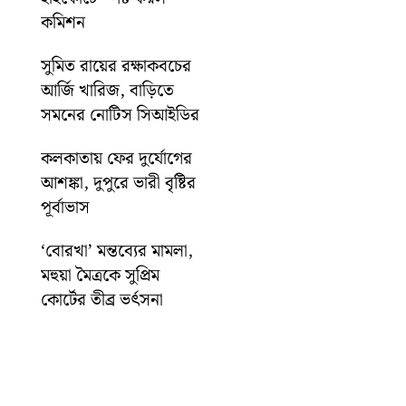
কমিশন
সুমিত রায়ের রক্ষাকবচের
আর্জি খারিজ, বাড়িতে
সমনের নোটিস সিআইডির
কলকাতায় ফের দুর্যোগের
আশঙ্কা, দুপুরে ভারী বৃষ্টির
পূর্বাভাস
‘বোরখা’ মন্তব্যের মামলা,
মহুয়া মৈত্রকে সুপ্রিম
কোর্টের তীব্র ভর্ৎসনা