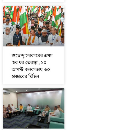
শুভেন্দু সরকারের প্রথম
‘হর ঘর তেরঙ্গা’, ১০
আগস্ট কলকাতায় ৩০
হাজারের মিছিল