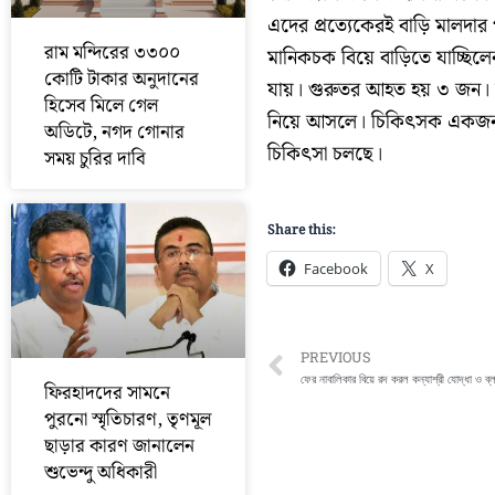
এদের প্রত্যেকেরই বাড়ি মালদার
রাম মন্দিরের ৩৩০০
মানিকচক বিয়ে বাড়িতে যাচ্ছিলে
কোটি টাকার অনুদানের
যায়। গুরুতর আহত হয় ৩ জন। স
হিসেব মিলে গেল
নিয়ে আসলে। চিকিৎসক একজনক
অডিটে, নগদ গোনার
চিকিৎসা চলছে।
সময় চুরির দাবি
Share this:
Facebook
X
Prev
PREVIOUS
ফের নাবালিকার বিয়ে রদ করল কন্যাশ্রী যোদ্ধা ও ব
ফিরহাদদের সামনে
পুরনো স্মৃতিচারণ, তৃণমূল
ছাড়ার কারণ জানালেন
শুভেন্দু অধিকারী