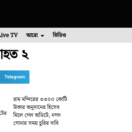
Live TV
আরো
ভিডিও
 আহত ২
চিম মেদিনীপুর
এশিয়া কাপ ২০২২
পশ্চিম বর্ধমান
রাশিফল
বিশ্ব ব্যাডমিন্টন চ্যাম্পিয়নশিপ ২০২২
কারেন্ট অ্যাফেয়ার
পূর্ব মেদিনীপুর
মালদা
ভাইরাল ভিডিও
শিলিগুড়ি
রবিবারে
Telegram
রাম মন্দিরের ৩৩০০ কোটি
টাকার অনুদানের হিসেব
াটের
মিলে গেল অডিটে, নগদ
গোনার সময় চুরির দাবি