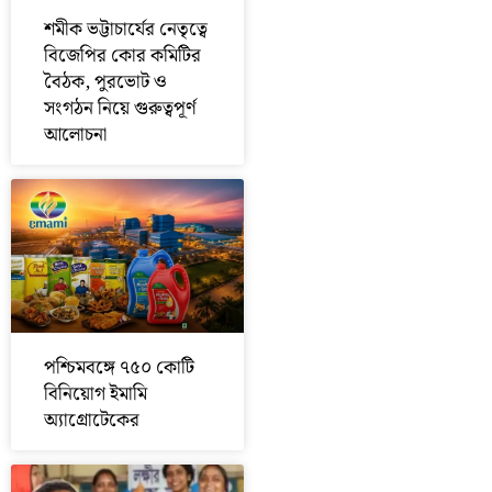
শমীক ভট্টাচার্যের নেতৃত্বে
বিজেপির কোর কমিটির
বৈঠক, পুরভোট ও
সংগঠন নিয়ে গুরুত্বপূর্ণ
আলোচনা
পশ্চিমবঙ্গে ৭৫০ কোটি
বিনিয়োগ ইমামি
অ্যাগ্রোটেকের