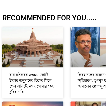
RECOMMENDED FOR YOU.....
রাম মন্দিরের ৩৩০০ কোটি
ফিরহাদদের সামনে 
টাকার অনুদানের হিসেব মিলে
স্মৃতিচারণ, তৃণমূল 
গেল অডিটে, নগদ গোনার সময়
জানালেন শুভেন্দু 
চুরির দাবি