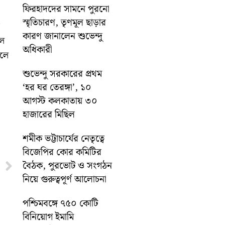
ফিরহাদদের সামনে পুরনো
স্মৃতিচারণ, তৃণমূল ছাড়ার
কারণ জানালেন শুভেন্দু
লে
অধিকারী
ালে
শুভেন্দু সরকারের প্রথম
‘হর ঘর তেরঙ্গা’, ১০
আগস্ট কলকাতায় ৩০
হাজারের মিছিল
শমীক ভট্টাচার্যের নেতৃত্বে
বিজেপির কোর কমিটির
Next
বৈঠক, পুরভোট ও সংগঠন
নিয়ে গুরুত্বপূর্ণ আলোচনা
পশ্চিমবঙ্গে ৭৫০ কোটি
বিনিয়োগ ইমামি