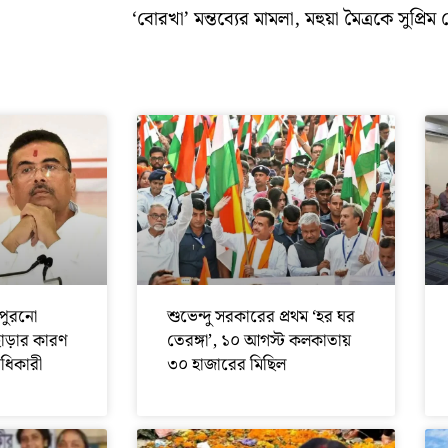
‘বোরখা’ মন্তব্যের মামলা, মহুয়া মৈত্রকে সুপ্রিম ক
পুরনো
শুভেন্দু সরকারের প্রথম ‘হর ঘর
ছাড়ার কারণ
তেরঙ্গা’, ১০ আগস্ট কলকাতায়
অধিকারী
৩০ হাজারের মিছিল