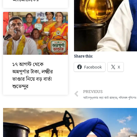
Share this:
১৭ আগস্ট থেকে
Facebook
X
অন্নপূর্ণার টাকা, লক্ষ্মীর
ভাণ্ডার নিয়ে বড় বার্তা
শুভেন্দুর
Prev
PREVIOUS
আইনশৃঙ্খলায় কড়া বার্তা রাজ্যের, পশ্চিমবঙ্গ পুলিশের 