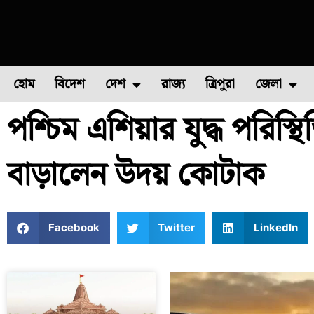
হোম
বিদেশ
দেশ
রাজ্য
ত্রিপুরা
জেলা
পশ্চিম এশিয়ার যুদ্ধ পরিস্থি
ফুল চাষ
ফল চাষ
মাছ চাষ
উত্তর ২৪ পরগন
পোল্ট্রি চ
বাড়ালেন উদয় কোটাক
Facebook
Twitter
LinkedIn