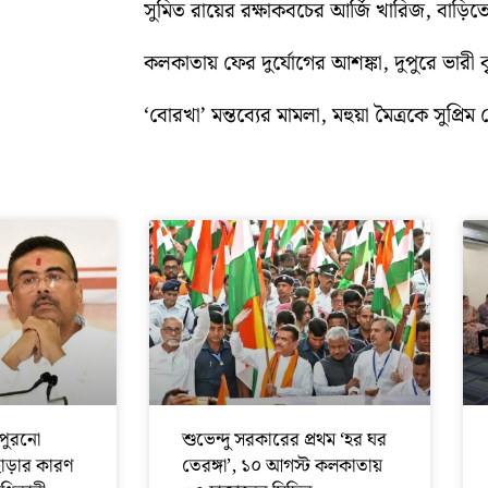
সুমিত রায়ের রক্ষাকবচের আর্জি খারিজ, বাড
কলকাতায় ফের দুর্যোগের আশঙ্কা, দুপুরে ভারী বৃষ্
‘বোরখা’ মন্তব্যের মামলা, মহুয়া মৈত্রকে সুপ্রিম ক
পুরনো
শুভেন্দু সরকারের প্রথম ‘হর ঘর
ছাড়ার কারণ
তেরঙ্গা’, ১০ আগস্ট কলকাতায়