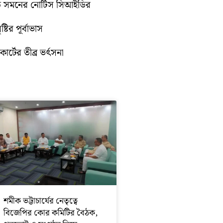
়িতে সমনের নোটিস সিআইডির
টির পূর্বাভাস
োর্টের তীব্র ভর্ৎসনা
শমীক ভট্টাচার্যের নেতৃত্বে
বিজেপির কোর কমিটির বৈঠক,