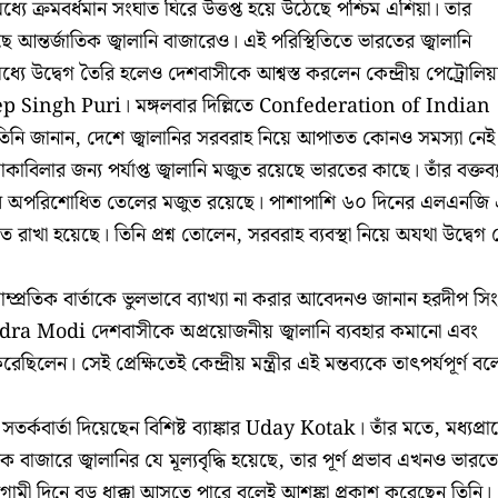
ে ক্রমবর্ধমান সংঘাত ঘিরে উত্তপ্ত হয়ে উঠেছে পশ্চিম এশিয়া। তার
ে আন্তর্জাতিক জ্বালানি বাজারেও। এই পরিস্থিতিতে ভারতের জ্বালানি
মধ্যে উদ্বেগ তৈরি হলেও দেশবাসীকে আশ্বস্ত করলেন কেন্দ্রীয় পেট্রোলিয়
ardeep Singh Puri। মঙ্গলবার দিল্লিতে Confederation of Indian
 তিনি জানান, দেশে জ্বালানির সরবরাহ নিয়ে আপাতত কোনও সমস্যা নেই
 মোকাবিলার জন্য পর্যাপ্ত জ্বালানি মজুত রয়েছে ভারতের কাছে। তাঁর বক্তব্
নের অপরিশোধিত তেলের মজুত রয়েছে। পাশাপাশি ৬০ দিনের এলএনজি
ত রাখা হয়েছে। তিনি প্রশ্ন তোলেন, সরবরাহ ব্যবস্থা নিয়ে অযথা উদ্বেগ
াম্প্রতিক বার্তাকে ভুলভাবে ব্যাখ্যা না করার আবেদনও জানান হরদীপ সিং
Narendra Modi দেশবাসীকে অপ্রয়োজনীয় জ্বালানি ব্যবহার কমানো এবং
লেন। সেই প্রেক্ষিতেই কেন্দ্রীয় মন্ত্রীর এই মন্তব্যকে তাৎপর্যপূর্ণ বল
্কবার্তা দিয়েছেন বিশিষ্ট ব্যাঙ্কার Uday Kotak। তাঁর মতে, মধ্যপ্রাচ
তিক বাজারে জ্বালানির যে মূল্যবৃদ্ধি হয়েছে, তার পূর্ণ প্রভাব এখনও ভারত
গামী দিনে বড় ধাক্কা আসতে পারে বলেই আশঙ্কা প্রকাশ করেছেন তিনি।