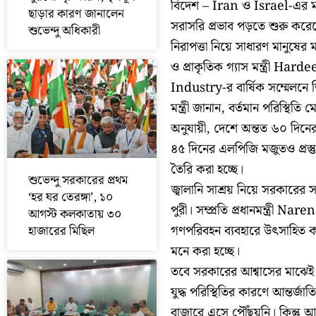
বিদেশ – Iran ও Israel-এর মধ্য
ছাড়ার কারণ জানালেন
সরাসরি প্রভাব পড়তে শুরু করেছ
শুভেন্দু অধিকারী
নিরাপত্তা নিয়ে সাধারণ মানুষের 
ও প্রাকৃতিক গ্যাস মন্ত্রী H
Industry-র বার্ষিক সম্মেলনে
মন্ত্রী জানান, বর্তমান পরিস্থিতি
অনুযায়ী, দেশে অন্তত ৬০ দি
৪৫ দিনের এলপিজি মজুতও প্রস্তু
তৈরি করা হচ্ছে।
শুভেন্দু সরকারের প্রথম
জ্বালানি সাশ্রয় নিয়ে সরকারের স
‘হর ঘর তেরঙ্গা’, ১০
পুরী। সম্প্রতি প্রধানমন্ত্রী 
আগস্ট কলকাতায় ৩০
গণপরিবহন ব্যবহারে উৎসাহিত করেছি
হাজারের মিছিল
মনে করা হচ্ছে।
তবে সরকারের আশ্বাসের মাঝেই সতর
যুদ্ধ পরিস্থিতির কারণে আন্তর্জা
বাজারে এসে পৌঁছয়নি। কিন্তু আ