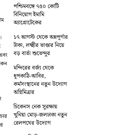
পশ্চিমবঙ্গে ৭৫০ কোটি
বিনিয়োগ ইমামি
াম
অ্যাগ্রোটেকের
১৭ আগস্ট থেকে অন্নপূর্ণার
।
টাকা, লক্ষ্মীর ভাণ্ডার নিয়ে
য
বড় বার্তা শুভেন্দুর
 এবং
 কেন
মন্দিরের বর্জ্য থেকে
ধূপকাঠি-আবির,
কর্মসংস্থানের নতুন উদ্যোগ
অগ্নিমিত্রার
ে
চিকেনস নেক সুরক্ষায়
খুনিয়া মোড়-জলঢাকা নতুন
্যের
রেলপথের উদ্যোগ
ের