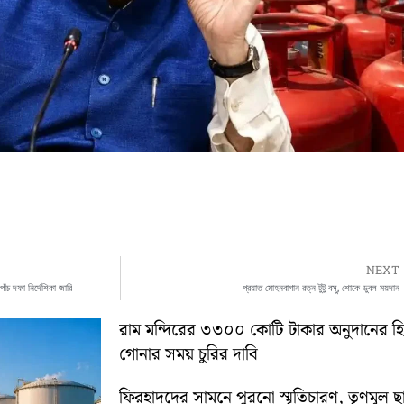
NEXT
পাঁচ দফা নির্দেশিকা জারি
প্রয়াত মোহনবাগান রত্ন টুটু বসু, শোকে ডুবল ময়দান
রাম মন্দিরের ৩৩০০ কোটি টাকার অনুদানের 
গোনার সময় চুরির দাবি
ফিরহাদদের সামনে পুরনো স্মৃতিচারণ, তৃণমূল ছ