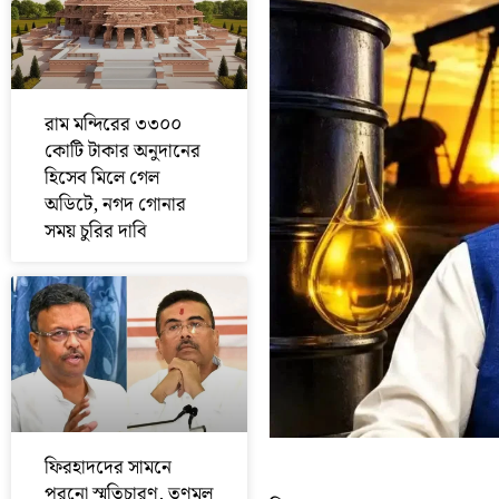
রাম মন্দিরের ৩৩০০
কোটি টাকার অনুদানের
হিসেব মিলে গেল
অডিটে, নগদ গোনার
সময় চুরির দাবি
ফিরহাদদের সামনে
পুরনো স্মৃতিচারণ, তৃণমূল