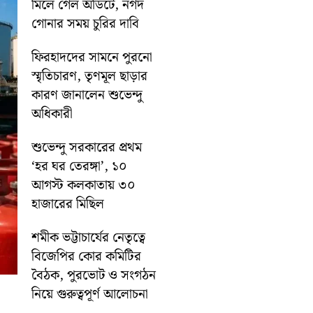
মিলে গেল অডিটে, নগদ
গোনার সময় চুরির দাবি
ফিরহাদদের সামনে পুরনো
স্মৃতিচারণ, তৃণমূল ছাড়ার
কারণ জানালেন শুভেন্দু
অধিকারী
শুভেন্দু সরকারের প্রথম
‘হর ঘর তেরঙ্গা’, ১০
আগস্ট কলকাতায় ৩০
হাজারের মিছিল
শমীক ভট্টাচার্যের নেতৃত্বে
বিজেপির কোর কমিটির
বৈঠক, পুরভোট ও সংগঠন
নিয়ে গুরুত্বপূর্ণ আলোচনা