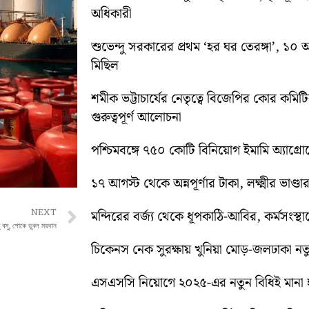
অধিকারী
শুভেন্দু সরকারের প্রথম ‘হর ঘর তেরঙ্গা’, 
মিছিল
শমীক ভট্টাচার্যের নেতৃত্বে বিজেপির কোর কম
গুরুত্বপূর্ণ আলোচনা
পশ্চিমবঙ্গে ৭৫০ কোটি বিনিয়োগ ইমামি অ্যাগ্র
১৭ আগস্ট থেকে অন্নপূর্ণার টাকা, লক্ষ্মীর ভাণ্ডার
Next
NEXT
মন্দিরের বর্জ্য থেকে ধূপকাঠি-আবির, কর্মসংস্থা
টু বসু, শোকে ডুবল ময়দান
চিকেনস নেক সুরক্ষায় খুনিয়া মোড়-জলঢাকা 
এসএসসি নিয়োগে ২০২৫-এর নতুন বিধিই মানা হব