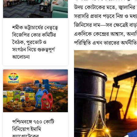
উদয় কোটাকের মতে, জ্বালানির 
সরাসরি প্রভাব পড়বে নিম্ন ও ম
জিনিসের দাম—সব ক্ষেত্রেই বাড
শমীক ভট্টাচার্যের নেতৃত্বে
একদিকে কেন্দ্রের আশ্বাস, অন্য
বিজেপির কোর কমিটির
বৈঠক, পুরভোট ও
পরিস্থিতি এখন ভারতের অর্থনীত
সংগঠন নিয়ে গুরুত্বপূর্ণ
আলোচনা
পশ্চিমবঙ্গে ৭৫০ কোটি
বিনিয়োগ ইমামি
অ্যাগ্রোটেকের