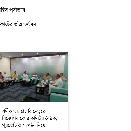
টির পূর্বাভাস
োর্টের তীব্র ভর্ৎসনা
শমীক ভট্টাচার্যের নেতৃত্বে
বিজেপির কোর কমিটির বৈঠক,
পুরভোট ও সংগঠন নিয়ে