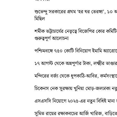
শুভেন্দু সরকারের প্রথম ‘হর ঘর তেরঙ্গা’, 
মিছিল
শমীক ভট্টাচার্যের নেতৃত্বে বিজেপির কোর কম
গুরুত্বপূর্ণ আলোচনা
পশ্চিমবঙ্গে ৭৫০ কোটি বিনিয়োগ ইমামি অ্যাগ্র
১৭ আগস্ট থেকে অন্নপূর্ণার টাকা, লক্ষ্মীর ভাণ্ডার
মন্দিরের বর্জ্য থেকে ধূপকাঠি-আবির, কর্মসংস্থা
চিকেনস নেক সুরক্ষায় খুনিয়া মোড়-জলঢাকা 
এসএসসি নিয়োগে ২০২৫-এর নতুন বিধিই মানা হব
সুমিত রায়ের রক্ষাকবচের আর্জি খারিজ, বাড