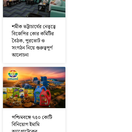
শমীক ভট্টাচার্যের নেতৃত্বে
বিজেপির কোর কমিটির
বৈঠক, পুরভোট ও
সংগঠন নিয়ে গুরুত্বপূর্ণ
আলোচনা
পশ্চিমবঙ্গে ৭৫০ কোটি
বিনিয়োগ ইমামি
অ্যাগ্রোটেকের