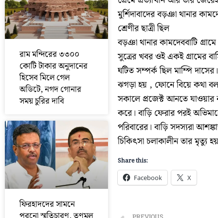
প্রেমে প্রত্যাখান আর তার জেরে
মুর্শিদাবাদের বড়ঞা থানার কামদে
শ্রেণীর ছাত্রী ছিল
বড়ঞা থানার কামদেববাটি গ্রামে বা
রাম মন্দিরের ৩৩০০
সুত্রের খবর ওই একই গ্রামের বাস
কোটি টাকার অনুদানের
ঘটিত সম্পর্ক ছিল মাম্পি দাস
হিসেব মিলে গেল
ঝগড়া হয় , ফোনে বিয়ে কথা 
অডিটে, নগদ গোনার
সকালে প্রজেক্ট আনতে যাওয়ার ন
সময় চুরির দাবি
করে। বাড়ি ফেরার পরই অভিমানে
পরিবারের। বাড়ি সদস্যরা আশঙ্ক
চিকিৎসা চলাকালীন তার মৃত্যু হয
Share this:
Facebook
X
ফিরহাদদের সামনে
পুরনো স্মৃতিচারণ, তৃণমূল
PREVIOUS