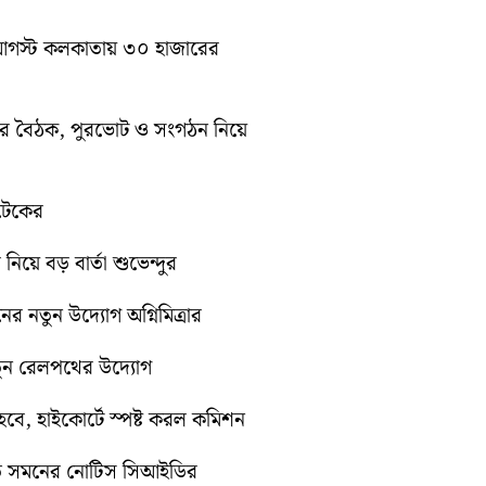
১০ আগস্ট কলকাতায় ৩০ হাজারের
িটির বৈঠক, পুরভোট ও সংগঠন নিয়ে
োটেকের
 নিয়ে বড় বার্তা শুভেন্দুর
নের নতুন উদ্যোগ অগ্নিমিত্রার
নতুন রেলপথের উদ্যোগ
ে, হাইকোর্টে স্পষ্ট করল কমিশন
়িতে সমনের নোটিস সিআইডির