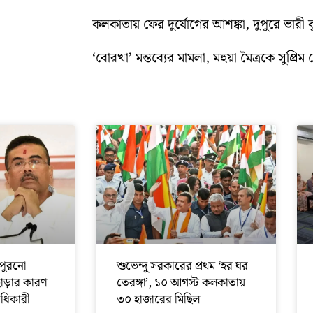
কলকাতায় ফের দুর্যোগের আশঙ্কা, দুপুরে ভারী বৃষ্
‘বোরখা’ মন্তব্যের মামলা, মহুয়া মৈত্রকে সুপ্রিম ক
পুরনো
শুভেন্দু সরকারের প্রথম ‘হর ঘর
ছাড়ার কারণ
তেরঙ্গা’, ১০ আগস্ট কলকাতায়
অধিকারী
৩০ হাজারের মিছিল