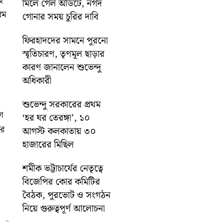
ে
মিলে গেল অডিটে, নগদ
বম
গোনার সময় চুরির দাবি
ফিরহাদদের সামনে পুরনো
স্মৃতিচারণ, তৃণমূল ছাড়ার
কারণ জানালেন শুভেন্দু
অধিকারী
শুভেন্দু সরকারের প্রথম
গ
‘হর ঘর তেরঙ্গা’, ১০
রে
আগস্ট কলকাতায় ৩০
হাজারের মিছিল
শমীক ভট্টাচার্যের নেতৃত্বে
বিজেপির কোর কমিটির
বৈঠক, পুরভোট ও সংগঠন
নিয়ে গুরুত্বপূর্ণ আলোচনা