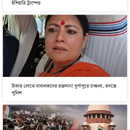
হুঁশিয়ারি ট্রাম্পের
টাকার লোভে নাবালকদের রক্তদান! দুর্গাপুরে চাঞ্চল্য, তদন্তে
পুলিশ