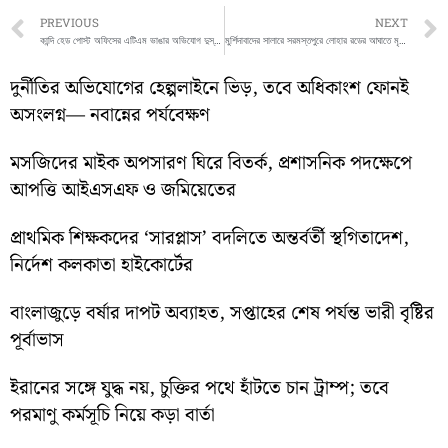
Prev
PREVIOUS
NEXT
কান্দি হেড পোস্ট অফিসের এটিএম ভাঙার অভিযোগ দুস্কৃতীদের বিরুদ্ধে
মুর্শিদাবাদের সালারে সরমস্তপুরে লোহার রডের আঘাতে মৃত্যু হলো এক যুবকের
দুর্নীতির অভিযোগের হেল্পলাইনে ভিড়, তবে অধিকাংশ ফোনই
অসংলগ্ন— নবান্নের পর্যবেক্ষণ
মসজিদের মাইক অপসারণ ঘিরে বিতর্ক, প্রশাসনিক পদক্ষেপে
আপত্তি আইএসএফ ও জমিয়েতের
প্রাথমিক শিক্ষকদের ‘সারপ্লাস’ বদলিতে অন্তর্বর্তী স্থগিতাদেশ,
নির্দেশ কলকাতা হাইকোর্টের
বাংলাজুড়ে বর্ষার দাপট অব্যাহত, সপ্তাহের শেষ পর্যন্ত ভারী বৃষ্টির
পূর্বাভাস
ইরানের সঙ্গে যুদ্ধ নয়, চুক্তির পথে হাঁটতে চান ট্রাম্প; তবে
পরমাণু কর্মসূচি নিয়ে কড়া বার্তা