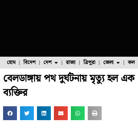
হোম
বিদেশ
দেশ
রাজ্য
ত্রিপুরা
জেলা
কলক
বেলডাঙ্গায় পথ দুর্ঘটনায় মৃত্যু হল এক
ফুল চাষ
ফল চাষ
মাছ চাষ
উত্তর ২৪ পরগনা
পোল্ট্রি চাষ
ব্যক্তির