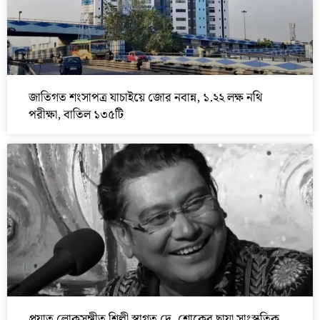
জাতিগত শংসাপত্র যাচাইয়ে জোর নবান্ন, ১.২২ লক্ষ নথি
পরীক্ষা, বাতিল ১৩৫টি
প্রয়াত লোকসঙ্গীত শিল্পী স্বাগত দে, শোকের ছায়া সাংস্কৃতিক