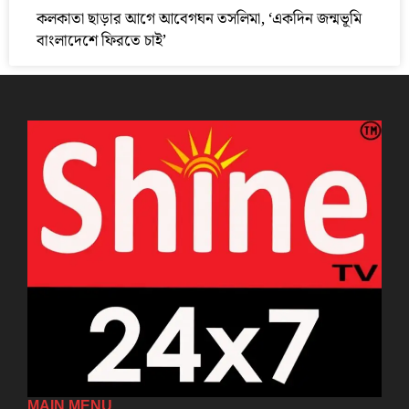
কলকাতা ছাড়ার আগে আবেগঘন তসলিমা, ‘একদিন জন্মভূমি
বাংলাদেশে ফিরতে চাই’
MAIN MENU