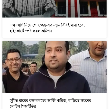
এসএসসি নিয়োগে ২০২৫-এর নতুন বিধিই মানা হবে,
হাইকোর্টে স্পষ্ট করল কমিশন
সুমিত রায়ের রক্ষাকবচের আর্জি খারিজ, বাড়িতে সমনের
নোটিস সিআইডির