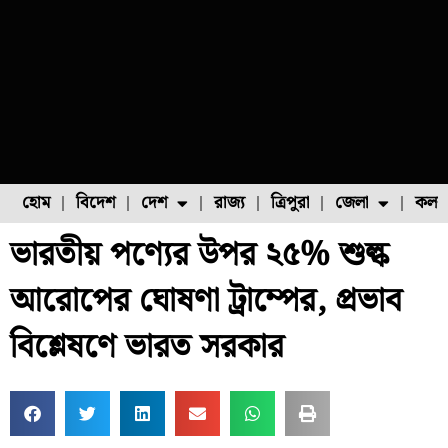
হোম
বিদেশ
দেশ
রাজ্য
ত্রিপুরা
জেলা
কলক
ভারতীয় পণ্যের উপর ২৫% শুল্ক
ফুল চাষ
ফল চাষ
মাছ চাষ
উত্তর ২৪ পরগনা
পোল্ট্রি চাষ
আরোপের ঘোষণা ট্রাম্পের, প্রভাব
বিশ্লেষণে ভারত সরকার