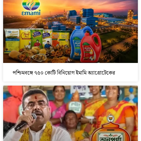
পশ্চিমবঙ্গে ৭৫০ কোটি বিনিয়োগ ইমামি অ্যাগ্রোটেকের