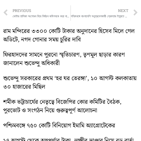
Prev
PREVIOUS
NEXT
ভোটার তালিকা সংশোধন নিয়ে নির্বাচন কমিশনকে কড়া বার্তা অভিষেকের
পশ্চিমবঙ্গে বাংলাদেশি অনুপ্রবেশকারী গ্রেফতার ইস্যুতে বিতর্ক, কেন্দ্রীয় নির্দেশ কার্যকরের অভিযোগ
রাম মন্দিরের ৩৩০০ কোটি টাকার অনুদানের হিসেব মিলে গেল
অডিটে, নগদ গোনার সময় চুরির দাবি
ফিরহাদদের সামনে পুরনো স্মৃতিচারণ, তৃণমূল ছাড়ার কারণ
জানালেন শুভেন্দু অধিকারী
শুভেন্দু সরকারের প্রথম ‘হর ঘর তেরঙ্গা’, ১০ আগস্ট কলকাতায়
৩০ হাজারের মিছিল
শমীক ভট্টাচার্যের নেতৃত্বে বিজেপির কোর কমিটির বৈঠক,
পুরভোট ও সংগঠন নিয়ে গুরুত্বপূর্ণ আলোচনা
পশ্চিমবঙ্গে ৭৫০ কোটি বিনিয়োগ ইমামি অ্যাগ্রোটেকের
১৭ আগস্ট থেকে অন্নপূর্ণার টাকা, লক্ষ্মীর ভাণ্ডার নিয়ে বড় বার্তা