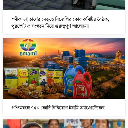
শমীক ভট্টাচার্যের নেতৃত্বে বিজেপির কোর কমিটির বৈঠক,
পুরভোট ও সংগঠন নিয়ে গুরুত্বপূর্ণ আলোচনা
পশ্চিমবঙ্গে ৭৫০ কোটি বিনিয়োগ ইমামি অ্যাগ্রোটেকের