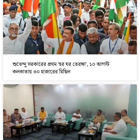
শুভেন্দু সরকারের প্রথম ‘হর ঘর তেরঙ্গা’, ১০ আগস্ট
কলকাতায় ৩০ হাজারের মিছিল