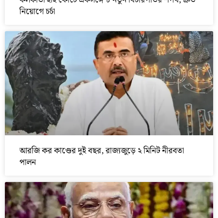
কলকাতা হাই কোর্টে একসঙ্গে ৮ নতুন বিচারপতির শপথ, দ্রুত
নিয়োগে চর্চা
আরজি কর কাণ্ডের দুই বছর, রাজ্যজুড়ে ২ মিনিট নীরবতা
পালন