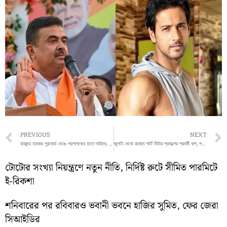
Prev
PREVIOUS
NEXT
ডায়মন্ড হারবার পুরবোর্ড ভেঙে প্রশাসকের হাতে দায়িত্ব, রাজনৈতিক মহলে জোর চর্চা
জুলাই থেকে রাজ্যে স্মার্ট মিটার প্রকল্পের পরবর্তী ধাপ, পরিষেবার আওতায় আসবেন প্রায় ২ কোটি বিদ্যুৎ গ্রাহক
টোটোর সংখ্যা নিয়ন্ত্রণে নতুন নীতি, নির্দিষ্ট রুটে সীমিত পারমিটে
ই-রিকশা
শনিবারের পর রবিবারও ভবানী ভবনে হাজির সুমিত, ফের জেরা
সিআইডির