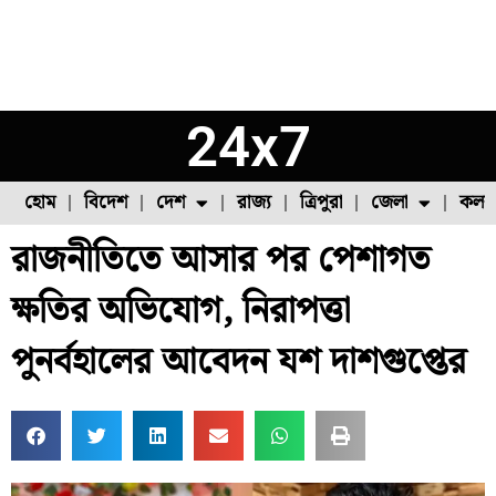
24x7
হোম
বিদেশ
দেশ
রাজ্য
ত্রিপুরা
জেলা
কলক
রাজনীতিতে আসার পর পেশাগত
ফুল চাষ
ফল চাষ
মাছ চাষ
উত্তর ২৪ পরগনা
পোল্ট্রি চাষ
ক্ষতির অভিযোগ, নিরাপত্তা
পুনর্বহালের আবেদন যশ দাশগুপ্তের