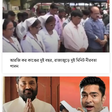
আরজি কর কাণ্ডের দুই বছর, রাজ্যজুড়ে দুই মিনিট নীরবতা
পালন