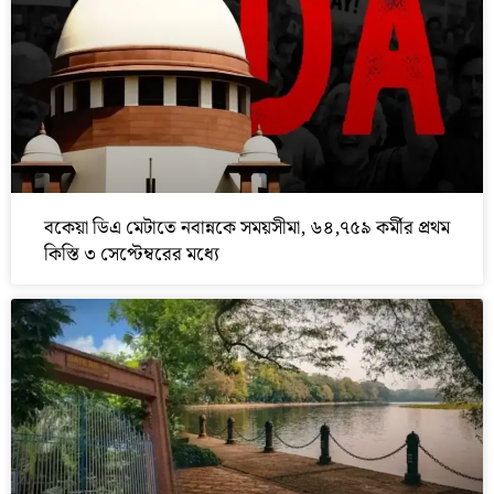
বকেয়া ডিএ মেটাতে নবান্নকে সময়সীমা, ৬৪,৭৫৯ কর্মীর প্রথম
কিস্তি ৩ সেপ্টেম্বরের মধ্যে