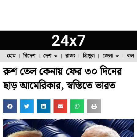
24x7
হোম
বিদেশ
দেশ
রাজ্য
ত্রিপুরা
জেলা
কলক
রুশ তেল কেনায় ফের ৩০ দিনের
ফুল চাষ
ফল চাষ
মাছ চাষ
উত্তর ২৪ পরগনা
পোল্ট্রি চাষ
ছাড় আমেরিকার, স্বস্তিতে ভারত