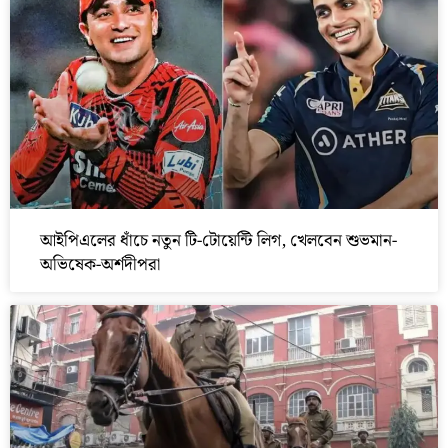
আইপিএলের ধাঁচে নতুন টি-টোয়েন্টি লিগ, খেলবেন শুভমান-
অভিষেক-অর্শদীপরা