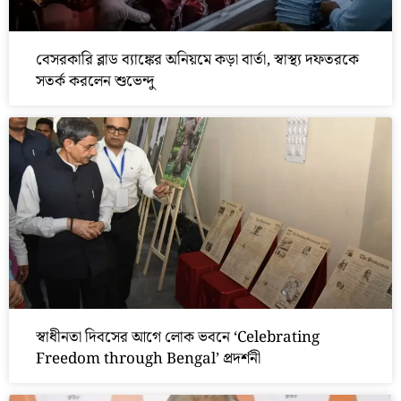
বেসরকারি ব্লাড ব্যাঙ্কের অনিয়মে কড়া বার্তা, স্বাস্থ্য দফতরকে
সতর্ক করলেন শুভেন্দু
স্বাধীনতা দিবসের আগে লোক ভবনে ‘Celebrating
Freedom through Bengal’ প্রদর্শনী