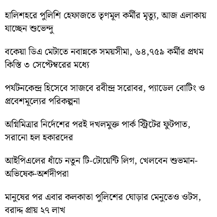
হালিশহরে পুলিশি হেফাজতে তৃণমূল কর্মীর মৃত্যু, আজ এলাকায়
যাচ্ছেন শুভেন্দু
বকেয়া ডিএ মেটাতে নবান্নকে সময়সীমা, ৬৪,৭৫৯ কর্মীর প্রথম
কিস্তি ৩ সেপ্টেম্বরের মধ্যে
পর্যটনকেন্দ্র হিসেবে সাজবে রবীন্দ্র সরোবর, প্যাডেল বোটিং ও
প্রবেশমূল্যের পরিকল্পনা
অগ্নিমিত্রার নির্দেশের পরই দখলমুক্ত পার্ক স্ট্রিটের ফুটপাত,
সরানো হল হকারদের
আইপিএলের ধাঁচে নতুন টি-টোয়েন্টি লিগ, খেলবেন শুভমান-
অভিষেক-অর্শদীপরা
মানুষের পর এবার কলকাতা পুলিশের ঘোড়ার মেনুতেও ওটস,
বরাদ্দ প্রায় ২৭ লাখ