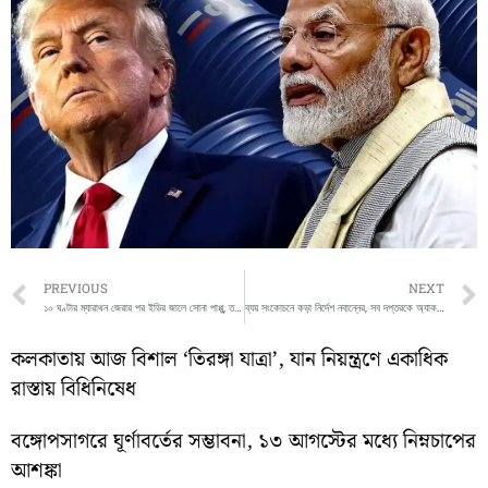
Prev
PREVIOUS
NEXT
১০ ঘণ্টার ম্যারাথন জেরার পর ইডির জালে সোনা পাপ্পু, তথ্য গোপনের অভিযোগ
ব্যয় সংকোচনে কড়া নির্দেশ নবান্নের, সব দপ্তরকে অ্যাকশন প্ল্যান তৈরির নির্দেশ
কলকাতায় আজ বিশাল ‘তিরঙ্গা যাত্রা’, যান নিয়ন্ত্রণে একাধিক
রাস্তায় বিধিনিষেধ
বঙ্গোপসাগরে ঘূর্ণাবর্তের সম্ভাবনা, ১৩ আগস্টের মধ্যে নিম্নচাপের
আশঙ্কা