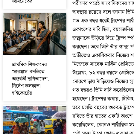
জমিয়েতের
পরীক্ষার পরেই সাংবাদিকদের সা
অবস্থায় রয়েছে বলে জানান তিন
গত এক বছর ধরেই ট্রাম্পের শা
একাংশের দাবি ছিল, বয়সজনিত ক
জল্পনাকে উড়িয়ে দিয়ে ট্রাম্প স্প
করছেন। তবে তিনি তাঁর স্বাস্থ্য প
অতীতেও একাধিকবার নিজের শারীর
নিজেকে সাবেক মার্কিন প্রেসিড
প্রাথমিক শিক্ষকদের
‘সারপ্লাস’ বদলিতে
উল্লেখ্য, ৮২ বছর বয়সে প্রেসি
অন্তর্বর্তী স্থগিতাদেশ,
দোরগোড়ায় দাঁড়িয়েও নিজের সুস্থতা
নির্দেশ কলকাতা
গত বছরও তিনি দাবি করেছিলেন, ত
হাইকোর্টের
হয়েছেন। ট্রাম্পের কথায়, চিক
তবে চলতি বছরের শুরুতে ট্রাম্
ছবিতে তাঁর হাতের একটি অংশে 
করেছিলেন, কোনও শারীরিক সম
সেই সময় ট্রাম্প ক্ষোভ প্রকাশ ক