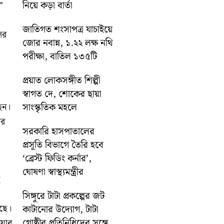
নিয়ে কড়া বার্তা
”
জাতিগত শংসাপত্র যাচাইয়ে
ের
জোর নবান্ন, ১.২২ লক্ষ নথি
পরীক্ষা, বাতিল ১৩৫টি
প্রয়াত লোকসঙ্গীত শিল্পী
স্বাগত দে, শোকের ছায়া
েন।
সাংস্কৃতিক মহলে
ির
সরকারি হাসপাতালের
প্রসূতি বিভাগে তৈরি হবে
‘ব্রেস্ট ফিডিং কর্নার’,
ঘোষণা স্বাস্থ্যমন্ত্রীর
সিঙ্গুরে টাটা প্রকল্পের জট
ছে।
কাটানোর উদ্যোগ, টাটা
গোষ্ঠীর প্রতিনিধিদের সঙ্গে
িয়ার