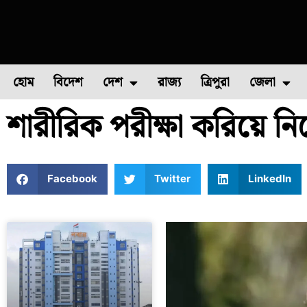
হোম
বিদেশ
দেশ
রাজ্য
ত্রিপুরা
জেলা
শারীরিক পরীক্ষা করিয়ে নিজে
ফুল চাষ
ফল চাষ
মাছ চাষ
উত্তর ২৪ পরগন
পোল্ট্রি চ
Facebook
Twitter
LinkedIn