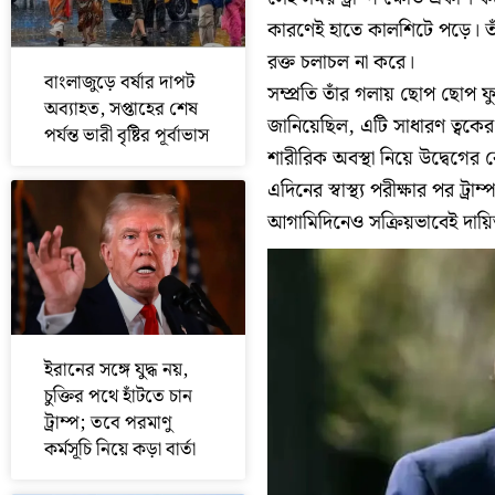
কারণেই হাতে কালশিটে পড়ে। তা
রক্ত চলাচল না করে।
বাংলাজুড়ে বর্ষার দাপট
সম্প্রতি তাঁর গলায় ছোপ ছোপ 
অব্যাহত, সপ্তাহের শেষ
জানিয়েছিল, এটি সাধারণ ত্বকের স
পর্যন্ত ভারী বৃষ্টির পূর্বাভাস
শারীরিক অবস্থা নিয়ে উদ্বেগ
এদিনের স্বাস্থ্য পরীক্ষার পর ট্র
আগামিদিনেও সক্রিয়ভাবেই দায়িত্
ইরানের সঙ্গে যুদ্ধ নয়,
চুক্তির পথে হাঁটতে চান
ট্রাম্প; তবে পরমাণু
কর্মসূচি নিয়ে কড়া বার্তা