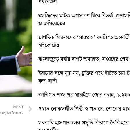
পর্যবেক্ষণ
মসজিদের মাইক অপসারণ ঘিরে বিতর্ক, প্রশা
ও জমিয়েতের
প্রাথমিক শিক্ষকদের ‘সারপ্লাস’ বদলিতে অন্তর্বর্
হাইকোর্টের
বাংলাজুড়ে বর্ষার দাপট অব্যাহত, সপ্তাহের শেষ পর্য
ইরানের সঙ্গে যুদ্ধ নয়, চুক্তির পথে হাঁটতে চান ট্
কড়া বার্তা
জাতিগত শংসাপত্র যাচাইয়ে জোর নবান্ন, ১.২২ ল
Next
NEXT
প্রয়াত লোকসঙ্গীত শিল্পী স্বাগত দে, শোকের ছায
কাগজ ছেড়ে ডিজিটাল পথে যাদবপুর বিশ্ববিদ্যালয়, চালু হচ্ছে ‘পেপারলেস’ কর্মসংস্কৃতি
সরকারি হাসপাতালের প্রসূতি বিভাগে তৈরি হবে ‘ব