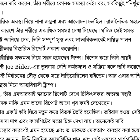
মনে দাবি করেন, তাঁর শরীরে কোনও সমস্যা নেই। বরং সবকিছুই “নিখুঁত
ি।
রীরিক অবস্থা নিয়ে নানা জল্পনা এবং আলোচনা চলছিল। রাজনৈতিক মহল
ারণে তাঁর শরীরে একাধিক সমস্যা দেখা দিয়েছে। যদিও সেই সমস্ত
ষ্ট জানিয়ে দেন, তিনি সম্পূর্ণ সুস্থ এবং স্বাভাবিকভাবেই দায়িত্ব পালন
রীক্ষার বিস্তারিত রিপোর্ট প্রকাশ করেননি।
িক সক্ষমতা নিয়ে সরব হয়েছেন ট্রাম্প। বিশেষ করে তিনি প্রায়ই
েন্ট Joe Biden-এর তুলনায় বেশি কর্মচঞ্চল ও সক্রিয় বলে দাবি করেছ
ডেন্ট নির্বাচনের দৌড় থেকে সরে দাঁড়িয়েছিলেন বাইডেন। আর এবার আশ
 নিয়ে আত্মবিশ্বাসী ট্রাম্প।
াঁর এমআরআই স্ক্যানের রিপোর্ট দেখে চিকিৎসকরা অত্যন্ত সন্তুষ্ট
িৎসক নাকি এমন ভালো রিপোর্ট আগে খুব কমই দেখেছেন।
পের একটি ছবি ঘিরে নতুন করে বিতর্ক তৈরি হয়েছিল। ভাইরাল হওয়া সেই
সাদা দাগ এবং কালশিটের মতো চিহ্ন দেখা যায়। অনেকেই দাবি
স্যার কারণেই এমন হয়েছে এবং তা ঢাকতে মেকআপ ব্যবহার করা হয়ে
রে জানান, তিনি নিয়মিত অ্যাসপিরিন খান এবং সেই ওষুধের পার্শ্বপ্রতিক্র