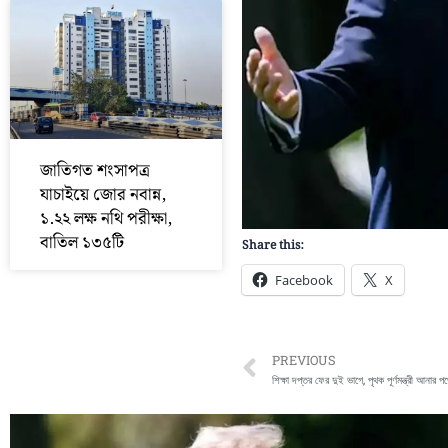
জাতিগত শংসাপত্র
যাচাইয়ে জোর নবান্ন,
১.২২ লক্ষ নথি পরীক্ষা,
বাতিল ১৩৫টি
Share this:
Facebook
X
Prev
PREVIOUS
শিক্ষা দপ্তর ফের দুই ভাগে, পৃথক পূর্ণমন্ত্রী আনার 