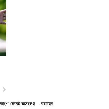
Next
ধিকাংশ ফোনই অসংলগ্ন— নবান্নের