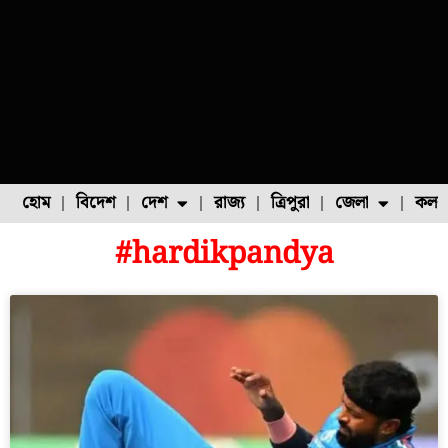
হোম
বিদেশ
দেশ
রাজ্য
ত্রিপুরা
জেলা
কলক
#hardikpandya
ফুল চাষ
ফল চাষ
মাছ চাষ
উত্তর ২৪ পরগনা
পোল্ট্রি চাষ