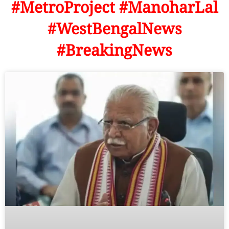
#MetroProject #ManoharLal
#WestBengalNews
#BreakingNews