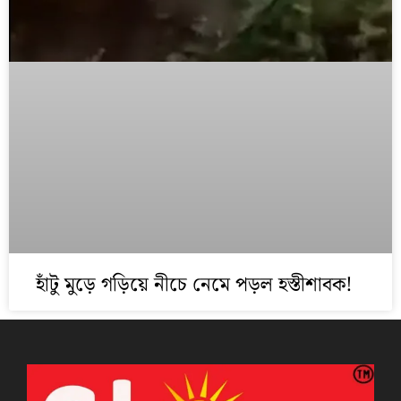
হাঁটু মুড়ে গড়িয়ে নীচে নেমে পড়ল হস্তীশাবক!