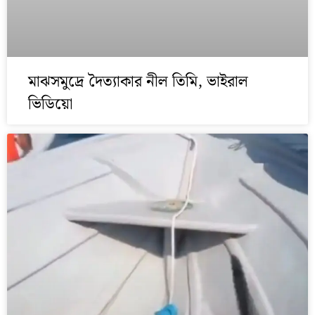
মাঝসমুদ্রে দৈত্যাকার নীল তিমি, ভাইরাল
ভিডিয়ো