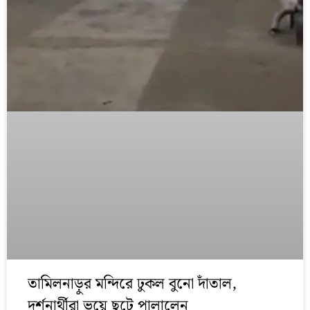
তামিলনাড়ুর মন্দিরে ঢুকল বুনো দাঁতাল,
দর্শনার্থীরা ভয়ে ছুটে পালালেন