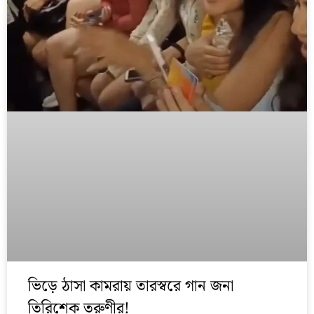
ভিড়ে ঠাসা কামরায় তারস্বরে গান জনা
তিরিশেক তরুণীর!