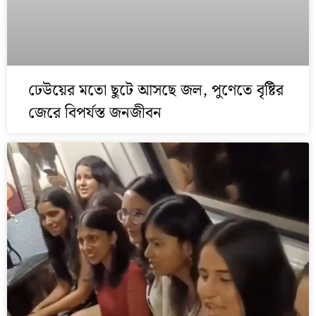
ঢেউয়ের মতো ছুটে আসছে জল, পুণেতে বৃষ্টির
জেরে বিপর্যস্ত জনজীবন