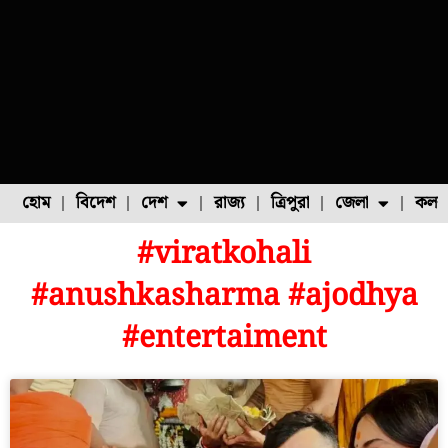
হোম
বিদেশ
দেশ
রাজ্য
ত্রিপুরা
জেলা
কলক
#viratkohali
ফুল চাষ
ফল চাষ
মাছ চাষ
উত্তর ২৪ পরগনা
পোল্ট্রি চাষ
#anushkasharma #ajodhya
#entertaiment