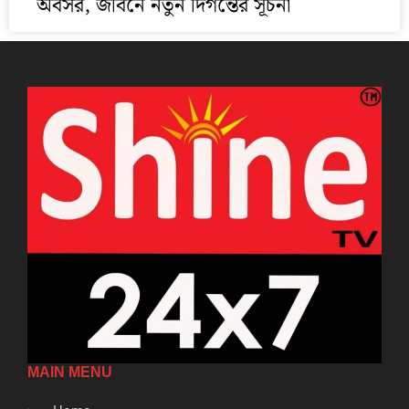
অবসর, জীবনে নতুন দিগন্তের সূচনা
MAIN MENU