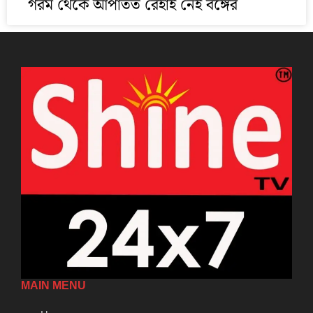
গরম থেকে আপাতত রেহাই নেই বঙ্গের
MAIN MENU