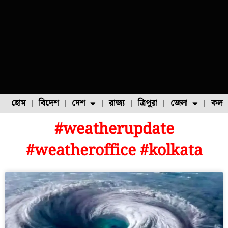
হোম
বিদেশ
দেশ
রাজ্য
ত্রিপুরা
জেলা
কলক
#weatherupdate
ফুল চাষ
ফল চাষ
মাছ চাষ
উত্তর ২৪ পরগনা
পোল্ট্রি চাষ
#weatheroffice #kolkata