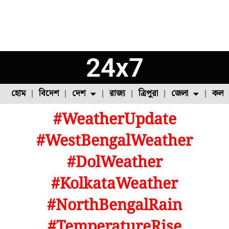
24x7
হোম
বিদেশ
দেশ
রাজ্য
ত্রিপুরা
জেলা
কলক
#WeatherUpdate
ফুল চাষ
ফল চাষ
মাছ চাষ
উত্তর ২৪ পরগনা
পোল্ট্রি চাষ
#WestBengalWeather
#DolWeather
#KolkataWeather
#NorthBengalRain
#TemperatureRise