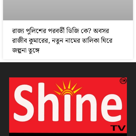
রাজ্য পুলিশের পরবর্তী ডিজি কে? অবসর
রাজীব কুমারের, নতুন নামের তালিকা ঘিরে
জল্পনা তুঙ্গে