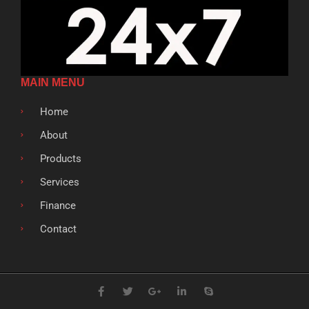
MAIN MENU
Home
About
Products
Services
Finance
Contact
F
T
G
L
S
a
w
o
i
k
c
i
o
n
y