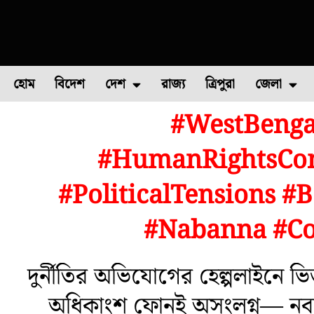
হোম
বিদেশ
দেশ
রাজ্য
ত্রিপুরা
জেলা
#WestBenga
ফুল চাষ
ফল চাষ
মাছ চাষ
উত্তর ২৪ পরগন
পোল্ট্রি চ
#HumanRightsCom
#PoliticalTensions 
#Nabanna #Co
দুর্নীতির অভিযোগের হেল্পলাইনে ভি
অধিকাংশ ফোনই অসংলগ্ন— নবান