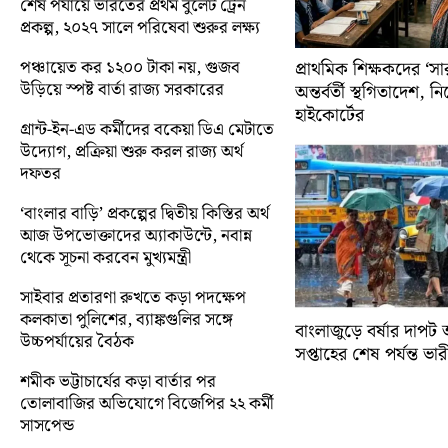
শেষ পর্যায়ে ভারতের প্রথম বুলেট ট্রেন
প্রকল্প, ২০২৭ সালে পরিষেবা শুরুর লক্ষ্য
পঞ্চায়েত কর ১২০০ টাকা নয়, গুজব
প্রাথমিক শিক্ষকদের ‘সা
উড়িয়ে স্পষ্ট বার্তা রাজ্য সরকারের
অন্তর্বর্তী স্থগিতাদেশ, 
হাইকোর্টের
গ্রান্ট-ইন-এড কর্মীদের বকেয়া ডিএ মেটাতে
উদ্যোগ, প্রক্রিয়া শুরু করল রাজ্য অর্থ
দফতর
‘বাংলার বাড়ি’ প্রকল্পের দ্বিতীয় কিস্তির অর্থ
আজ উপভোক্তাদের অ্যাকাউন্টে, নবান্ন
থেকে সূচনা করবেন মুখ্যমন্ত্রী
সাইবার প্রতারণা রুখতে কড়া পদক্ষেপ
কলকাতা পুলিশের, ব্যাঙ্কগুলির সঙ্গে
বাংলাজুড়ে বর্ষার দাপট 
উচ্চপর্যায়ের বৈঠক
সপ্তাহের শেষ পর্যন্ত ভারী 
শমীক ভট্টাচার্যের কড়া বার্তার পর
তোলাবাজির অভিযোগে বিজেপির ২২ কর্মী
সাসপেন্ড