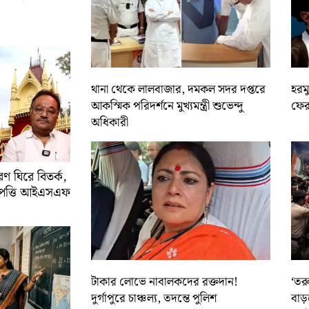
থানা থেকে লালবাজার, দমকল সদর দপ্তরে
হরমু
আকস্মিক পরিদর্শনে মুখ্যমন্ত্রী শুভেন্দু
ফের 
অধিকারী
 ঘিরে বিতর্ক,
আপত্তি আইএসএফ
টাকার লোভে নাবালকদের রক্তদান!
‘তর
দুর্গাপুরে চাঞ্চল্য, তদন্তে পুলিশ
বাড়