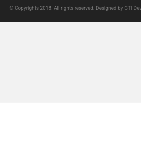
© Copyrights 2018. All rights reserved. Designed by GTI De
ABOUT |
TERMS OF SERVICE |
PRIVACY POLICY |
FAQ |
C