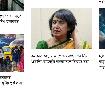
পর্য
রপ্লাস’ বদলিতে
নির্দেশ কলকাতা
কলকাতা ছাড়ার আগে আবেগঘন তসলিমা,
২,০
‘একদিন জন্মভূমি বাংলাদেশে ফিরতে চাই’
বাড
প্রস্
অব্যাহত,
বৃষ্টির পূর্বাভাস